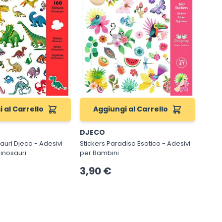
 al Carrello
Aggiungi al Carrello
A
DJECO
DJE
Djeco - Adesivi
Stickers Paradiso Esotico - Adesivi
Sticke
inosauri
per Bambini
Adesi
3,90 €
4,7