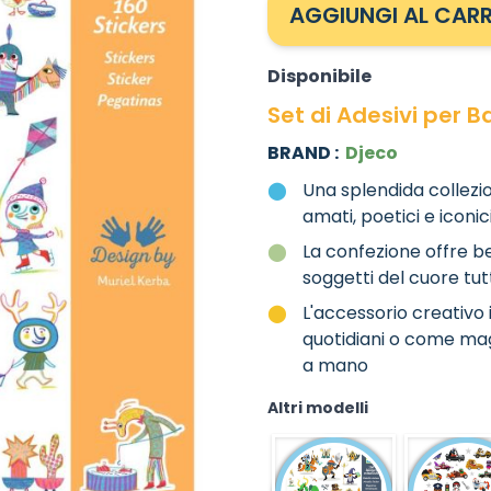
AGGIUNGI AL CARR
Disponibile
Set di Adesivi per 
BRAND :
Djeco
Una splendida collezio
amati, poetici e iconic
La confezione offre ben
soggetti del cuore tut
L'accessorio creativo 
quotidiani o come mag
a mano
Altri modelli