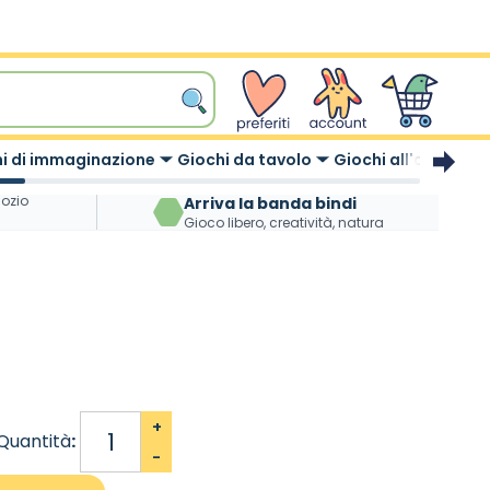
wishlist
Account
Carrello
i di immaginazione
Giochi da tavolo
Giochi all'aperto
gozio
Arriva la banda bindi
Gioco libero, creatività, natura
+
Quantità
:
-