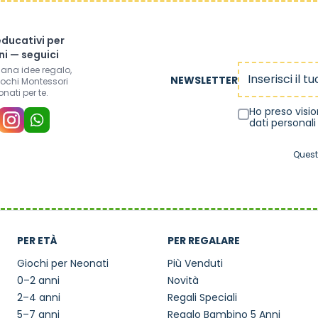
educativi per
i — seguici
Indirizzo email
mana idee regalo,
NEWSLETTER
iochi Montessori
onati per te.
Ho preso visi
dati personali
Quest
PER ETÀ
PER REGALARE
Giochi per Neonati
Più Venduti
0–2 anni
Novità
2–4 anni
Regali Speciali
5–7 anni
Regalo Bambino 5 Anni