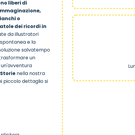
no liberi di
l'immaginazione,
ianchi o
tole dei ricordi in
Robot
te da illustratori
e spontanea e la
a soluzione salvatempo
 trasformare un
n un'avventura
Lu
 Storie
nella nostra
i piccolo dettaglio si
0 stickers