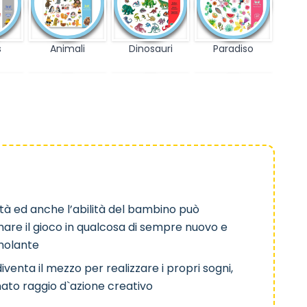
s
Animali
Dinosauri
Paradiso
Oceano
Pirati
Sirene
vità ed anche l’abilità del bambino può
mare il gioco in qualcosa di sempre nuovo e
imolante
a
Principesse
Microcosmo
Giardino
iventa il mezzo per realizzare i propri sogni,
ato raggio d`azione creativo