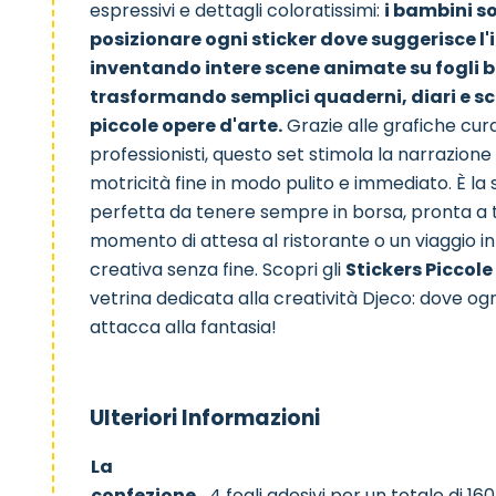
espressivi e dettagli coloratissimi:
i bambini so
posizionare ogni sticker dove suggerisce 
inventando intere scene animate su fogli b
trasformando semplici quaderni, diari e sca
piccole opere d'arte.
Grazie alle grafiche cura
professionisti, questo set stimola la narrazion
motricità fine in modo pulito e immediato. È l
perfetta da tenere sempre in borsa, pronta a
momento di attesa al ristorante o un viaggio i
creativa senza fine. Scopri gli
Stickers Piccole
vetrina dedicata alla
creatività Djeco
: dove ogn
attacca alla fantasia!
Ulteriori Informazioni
La
confezione
4 fogli adesivi per un totale di 16