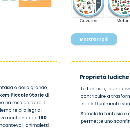
Cavalieri
Motor
Mostra di più
Tinyly
Sirene
Proprietà ludiche
antasia e della grande
La fantasia, la creati
kers Piccole Storie
di
contribuire a trasfor
che ha reso celebre il
intellettualmente st
empire di allegria i
Bosco
Savan
Stimola la fantasia e d
tivo contiene ben
160
permette uno sconfin
ncantevoli, animaletti