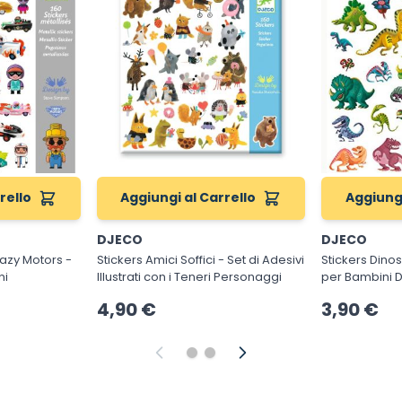
rello
Aggiungi al Carrello
Aggiungi
DJECO
DJECO
azy Motors -
Stickers Amici Soffici - Set di Adesivi
Stickers Dinosauri 
ni
Illustrati con i Teneri Personaggi
per Bambini D
4,90 €
3,90 €