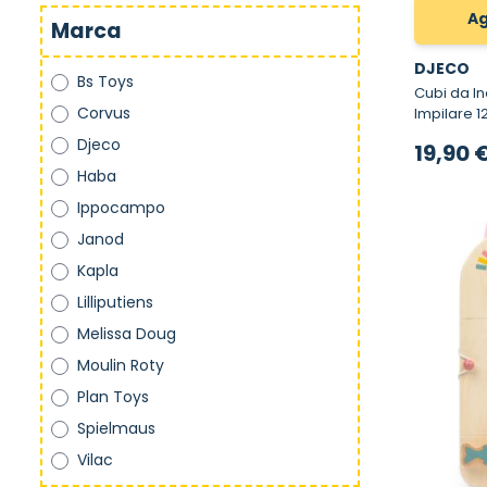
Ag
Marca
DJECO
Bs Toys
Cubi da Incas
Corvus
Impilare 1
Djeco
19,90 
Haba
Ippocampo
Janod
Kapla
Lilliputiens
Melissa Doug
Moulin Roty
Plan Toys
Spielmaus
Vilac