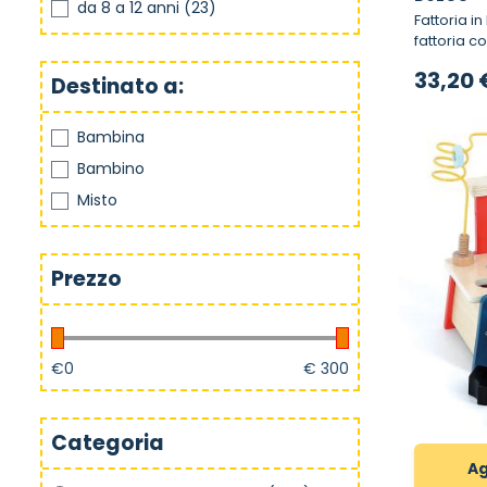
da 8 a 12 anni
(23)
Fattoria in Legn
fattoria c
33,20 
Destinato a:
Bambina
Bambino
Misto
Prezzo
€
0
€
300
Categoria
Ag