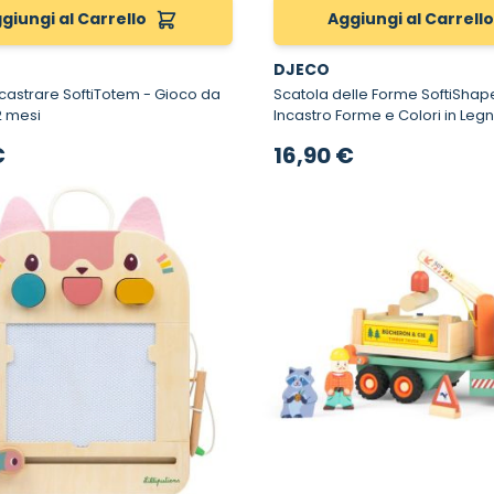
giungi al Carrello
Aggiungi al Carrell
DJECO
trare SoftiTotem - Gioco da
Scatola delle Forme SoftiShape - 12 me
2 mesi
Incastro Forme e Colori in Leg
€
16,90 €