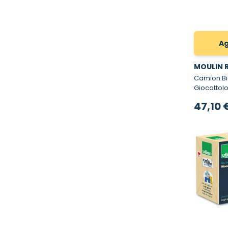
Ag
MOULIN 
Camion Bisarc
Giocattol
47,10 