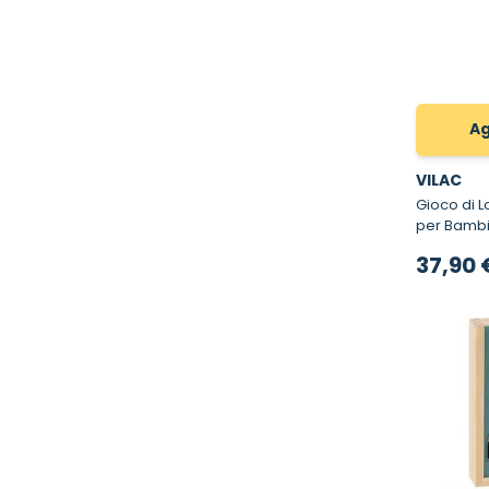
Ag
VILAC
Gioco di Logica I
per Bambi
37,90 