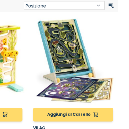
Ordina
o
Aggiungi al Carrello
VILAC