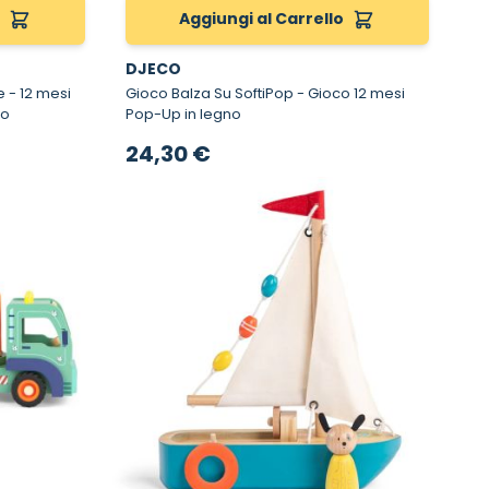
o
Aggiungi al Carrello
DJECO
si
Gioco Balza Su SoftiPop - Gioco 12 mesi
no
Pop-Up in legno
24,30 €