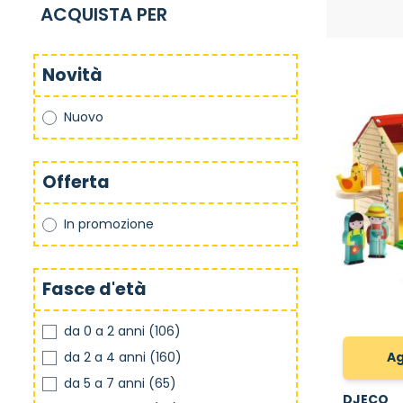
ACQUISTA PER
Novità
Nuovo
Offerta
In promozione
Fasce d'età
da 0 a 2 anni
(106)
da 2 a 4 anni
(160)
Ag
da 5 a 7 anni
(65)
DJECO