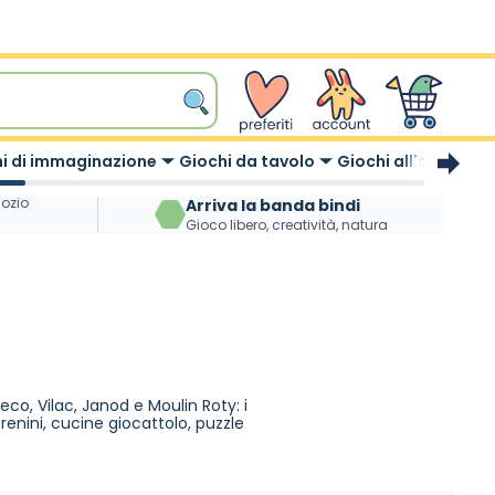
wishlist
Account
Carrello
i di immaginazione
Giochi da tavolo
Giochi all'aperto
gozio
Arriva la banda bindi
Gioco libero, creatività, natura
eco, Vilac, Janod e Moulin Roty: i
trenini, cucine giocattolo, puzzle