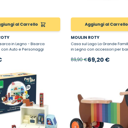
giungi al Carrello
Aggiungi al Carrell
ROTY
MOULIN ROTY
a in Legno - Bisarca
Casa sul Lago La Grande Famille - Case
o con Auto e Personaggi
in Legno con accessori per ba
Prezzo speciale
€
69,20 €
89,90 €