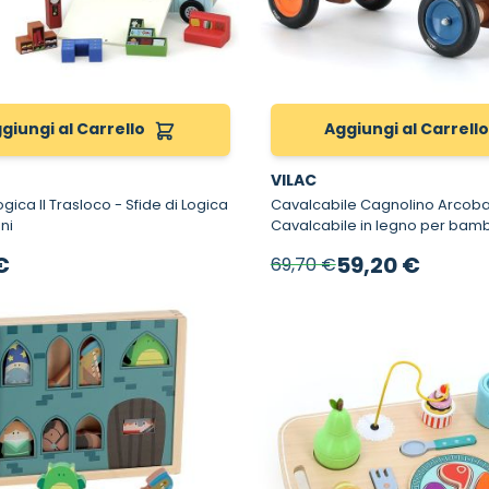
giungi al Carrello
Aggiungi al Carrell
VILAC
l Trasloco - Sfide di Logica
Cavalcabile Cagnolino Arcobal
ni
Cavalcabile in legno per bamb
Prezzo speciale
€
59,20 €
69,70 €