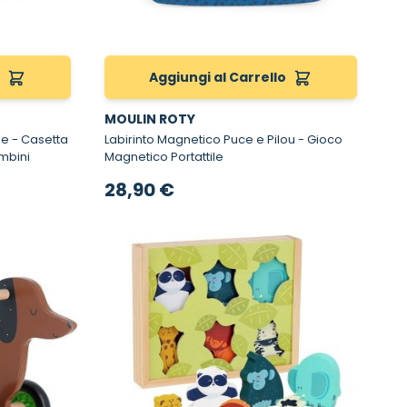
o
Aggiungi al Carrello
MOULIN ROTY
tta
Labirinto Magnetico Puce e Pilou - Gioco
mbini
Magnetico Portattile
28,90 €