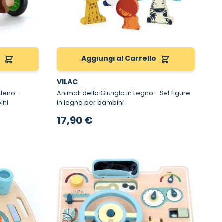
o
Aggiungi al Carrello
VILAC
eno -
Animali della Giungla in Legno - Set figure
ini
in legno per bambini
17,90 €