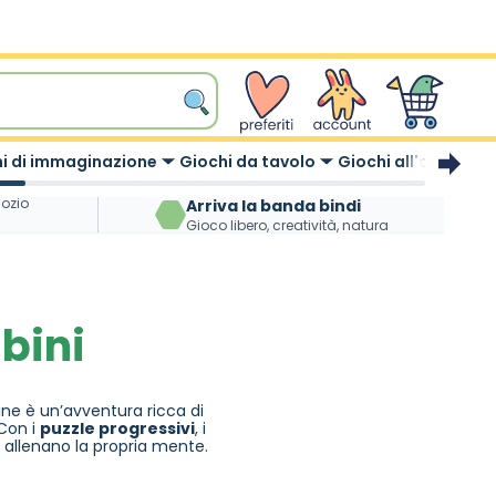
wishlist
Account
Carrello
i di immaginazione
Giochi da tavolo
Giochi all'aperto
gozio
Arriva la banda bindi
Gioco libero, creatività, natura
bini
ne è un’avventura ricca di
 Con i
puzzle progressivi
, i
 allenano la propria mente.