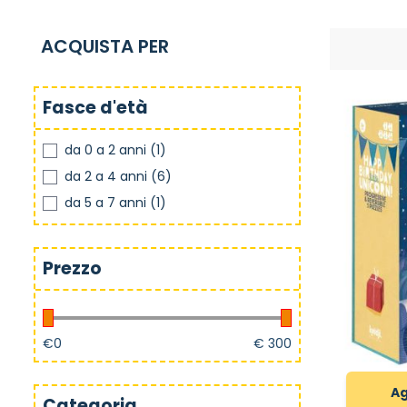
ACQUISTA PER
Fasce d'età
da 0 a 2 anni
(1)
da 2 a 4 anni
(6)
da 5 a 7 anni
(1)
Prezzo
€
0
€
300
Ag
Categoria