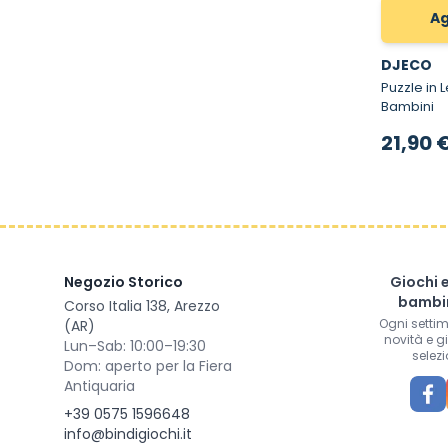
Ag
DJECO
Puzzle in Legn
Bambini
21,90 
Negozio Storico
Giochi 
bambin
Corso Italia 138, Arezzo
Ogni setti
(AR)
novità e g
Lun–Sab: 10:00–19:30
selezi
Dom: aperto per la Fiera
Antiquaria
+39 0575 1596648
info@bindigiochi.it