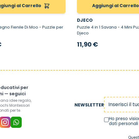
giungi al Carrello
Aggiungi al Carrell
DJECO
o Fienile Di Moo - Puzzle per
Puzzle 4 in 1 Savana - 4 Mini Puzzle in 1
Djeco
€
11,90 €
educativi per
i — seguici
Indirizzo email
mana idee regalo,
NEWSLETTER
iochi Montessori
onati per te.
Ho preso visi
dati personali
Quest