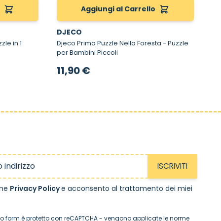
o
Aggiungi al Carrello
DJECO
Djeco Primo Puzzle Nella Foresta - Puzzle
per Bambini Piccoli
11,90 €
ISCRIVITI
one
Privacy Policy
e acconsento al trattamento dei miei
o form è protetto con reCAPTCHA - vengono applicate le
norme