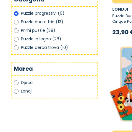
LONDJI
Puzzle progressivi
(6)
Puzzle Bu
Cinque Pu
Puzzle duo e trio
(13)
Primi puzzle
(38)
23,90 
Puzzle in legno
(28)
Puzzle cerca trova
(10)
Marca
Djeco
Londji