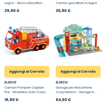
Legno - Gioco educativo
Camion giocattolo in legno
Montessori per bambini
29,90 €
25,90 €
Empil'auto City
Aggiungi al Carrello
Aggiungi al Carrello
DJECO
DJECO
Camion Pompieri Captain
Garage per Macchinine
Fire - Modellino Auto Crazy
Crazy Motors - Garage in
Motors
legno con ascensore
16,90 €
64,50 €