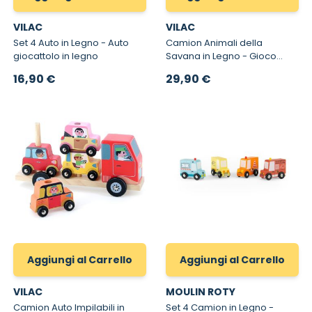
VILAC
VILAC
Set 4 Auto in Legno - Auto
Camion Animali della
giocattolo in legno
Savana in Legno - Gioco
educativo Montessori per
16,90 €
29,90 €
bambini Empil'auto Animo
Aggiungi al Carrello
Aggiungi al Carrello
VILAC
MOULIN ROTY
Camion Auto Impilabili in
Set 4 Camion in Legno -