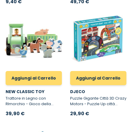
9,40 €
49,70 €
con Accessori
Aggiungi al Carrello
Aggiungi al Carrello
NEW CLASSIC TOY
DJECO
Trattore in Legno con
Puzzle Gigante Città 3D Crazy
RImorchio - Gioco della
Motors - Puzzle Up città
Fattoria per bambini da 18
tridimensionale
39,90 €
29,90 €
mesi