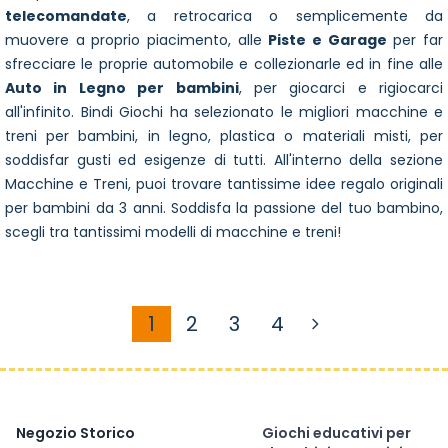
telecomandate
, a retrocarica o semplicemente da
muovere a proprio piacimento, alle
Piste e Garage
per far
sfrecciare le proprie automobile e collezionarle ed in fine alle
Auto in Legno per bambini
, per giocarci e rigiocarci
all'infinito. Bindi Giochi ha selezionato le migliori macchine e
treni per bambini, in legno, plastica o materiali misti, per
soddisfar gusti ed esigenze di tutti. All'interno della sezione
Macchine e Treni, puoi trovare tantissime idee regalo originali
per bambini da 3 anni. Soddisfa la passione del tuo bambino,
scegli tra tantissimi modelli di macchine e treni!
1
2
3
4
Attualmente stai leggendo la
Pagina
Pagina
Pagina
Negozio Storico
Giochi educativi per