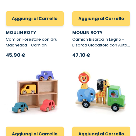
Aggiungi al Carrello
Aggiungi al Carrello
MOULIN ROTY
MOULIN ROTY
Camion Forestale con Gru
Camion Bisarca in Legno -
Magnetica - Camion
Bisarca Giocattolo con Auto
Giocattolo in Legno con
e Personaggi
45,90 €
47,10 €
Accessori
Aggiungi al Carrello
Aggiungi al Carrello