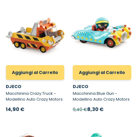
Aggiungi al Carrello
Aggiungi al Carrello
DJECO
DJECO
Macchinina Crazy Truck -
Macchinina Blue Gun -
Modellino Auto Crazy Motors
Modellino Auto Crazy Motors
Prezzo speciale
14,90 €
8,30 €
9,40 €