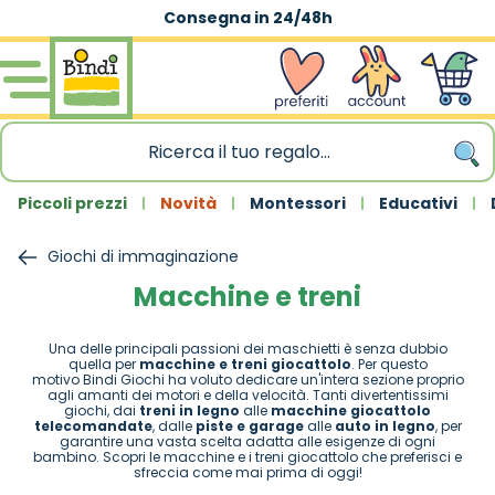
Spedizione gratuita
|
sopra 59,90€
Salta al contenuto
wishlist
Account
Carrello
Piccoli prezzi
Novità
Montessori
Educativi
Giochi di immaginazione
Macchine e treni
Una delle principali passioni dei maschietti è senza dubbio
quella per
macchine e treni giocattolo
. Per questo
motivo Bindi Giochi ha voluto dedicare un'intera sezione proprio
agli amanti dei motori e della velocità. Tanti divertentissimi
giochi, dai
treni in legno
alle
macchine giocattolo
telecomandate
, dalle
piste e garage
alle
auto in legno
, per
garantire una vasta scelta adatta alle esigenze di ogni
bambino. Scopri le macchine e i treni giocattolo che preferisci e
sfreccia come mai prima di oggi!