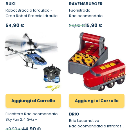
BUKI
RAVENSBURGER
Robot Braccio Idraulico -
Fuoristrada
Crea Robot Braccio Idraulico
Radiocomandato -
per bambini Buki
Fuoristrada
Prezzo speciale
54,90 €
15,90 €
24,90 €
Radiocomandato con stadio
2,4 GHz
Aggiungi al Carrello
Aggiungi al Carrello
Elicottero Radiocomandato
BRIO
Sky Fun 2,4 GHz -
Brio Locomotiva
Radiocomandata a Infrarossi
Prezzo speciale
44,90 €
49,90 €