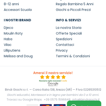
8–12 anni
Regalo Bambina 5 Anni
Accessori Scuola
Giochi a Piccoli Prezzi
I NOSTRI BRAND
INFO & SERVIZI
Djeco
La nostra Storia
Moulin Roty
Offerte Speciali
Haba
Spedizioni
Vilac
Contattaci
Lilliputiens
Privacy
Melissa and Doug
Termini & Condizioni
Bindi Giochi s.r.l. — Corso Italia 138, Arezzo (AR) — P.Iva 02265310512
Giochi educativi, Montessori e in legno per bambini da 0 a 10 anni.
Trovaci su Google Maps
·
+39 0575 1596648
·
info@bindigiochi.it