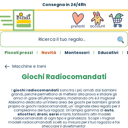
Consegna in 24/48h
Salta al contenuto
wishlist
Account
Carrello
Piccoli prezzi
Novità
Montessori
Educativi
Macchine e treni
Giochi Radiocomandati
I
giochi radiocomandati
sono tra i più amati dai bambini
grandi, perchè permettono di mettersi alla prova e sfidare gli
amici in gare all'ultimo respiro, mostrando chi è il migliore!
Abbiamo dedicato un'intera area dei giochi per bambini grandi
proprio ai giochi radiocomandati, un' originale idea regalo per il
compleanno dei tuoi ragazzi. Un'ampia gamma di
auto
,
elicotteri
,
droni
,
aerei
e tanti, tantissimi altri modelli
radiocomandati di ogni tipo e grandezza. Scopri i migliori
modelli radiocomandati scelti su misura per il tuo ragazzo e fai
sfrecciare il divertimento!