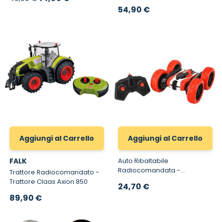
32313 -
54,90 €
Aggiungi al Carrello
Aggiungi al Carrello
FALK
Auto Ribaltabile
Radiocomandata -
Trattore Radiocomandato -
Macchina Ribaltabile Racer
Trattore Claas Axion 850
24,70 €
R/C con 2,4 GHz
89,90 €