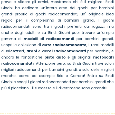
prova e sfidare gli amici, mostrando chi è il migliore! Bindi
Giochi ha dedicato un'intera area dei giochi per bambini
grandi proprio ai giochi radiocomandati, un' originale idea
regalo per il compleanno di bambini grandi. I giochi
radiocomandati sono tra i giochi preferiti dai ragazzi, ma
anche dagli adulti e su Bindi Giochi puoi trovare un'ampia
gamma di
modelli di radiocomandi
per bambini grandi.
Scopri la collezione d
i auto radiocomandate
, i tanti modelli
di
elicotteri
,
droni
e
aerei radiocomandati
per bambini, e
ancora le fantastiche
piste auto
e gli originali
motoscafi
radiocomandati
. Attenzione però, su Bindi Giochi trovi solo i
migliori radiocomandi per bambini grandi, e solo delle migliori
marche, come ad esempio Brio e Carrera! Entra su Bindi
Giochi e scegli i giochi radiocomandati per bambini grandi che
più ti piacciono... il successo e il divertimeno sono garantiti!