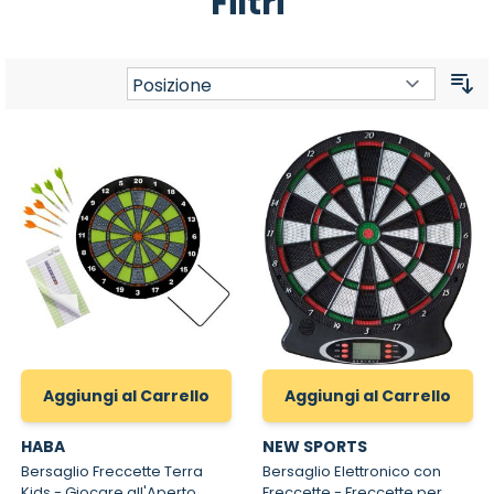
Filtri
Or
Aggiungi al Carrello
Aggiungi al Carrello
HABA
NEW SPORTS
Bersaglio Freccette Terra
Bersaglio Elettronico con
Kids - Giocare all'Aperto
Freccette - Freccette per