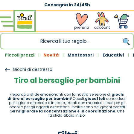
Consegna in 24/48h
Salta al contenuto
wishlist
Account
Carrello
Piccoli prezzi
Novità
Montessori
Educativi
Giochi di destrezza
Tiro al bersaglio per bambini
Preparati a sfide emozionanti con la nostra selezione di
giochi
di tiro al bersaglio per bambini
! Questi
giocattoli
sono ideali
per il gioco all'aperto o in casa, ideati con materiali sicuri per gli
occhi o per gli oggetti circostanti. Inoltre sono dei giochi perfetti
per
migliorare la concentrazione e la coordinazione
. Che
la sfida abbia inizio!