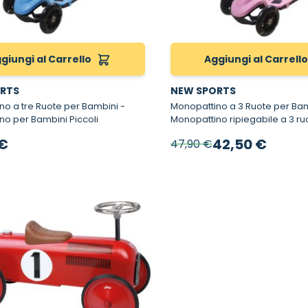
giungi al Carrello
Aggiungi al Carrell
RTS
NEW SPORTS
o a tre Ruote per Bambini -
Monopattino a 3 Ruote per Bam
no per Bambini Piccoli
Monopattino ripiegabile a 3 ru
Prezzo speciale
 €
42,50 €
47,90 €