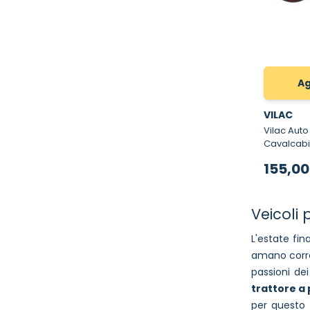
Ag
VILAC
Vilac Auto i
Cavalcabi
155,00
Veicoli 
L'estate fin
amano corre
passioni dei
trattore a 
per questo 