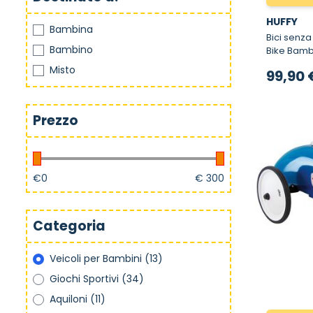
HUFFY
Bambina
Bici senza Pe
Bambino
Bike Bamb
Misto
99,90 
Prezzo
€
0
€
300
Categoria
Veicoli per Bambini
(13)
Giochi Sportivi
(34)
Aquiloni
(11)