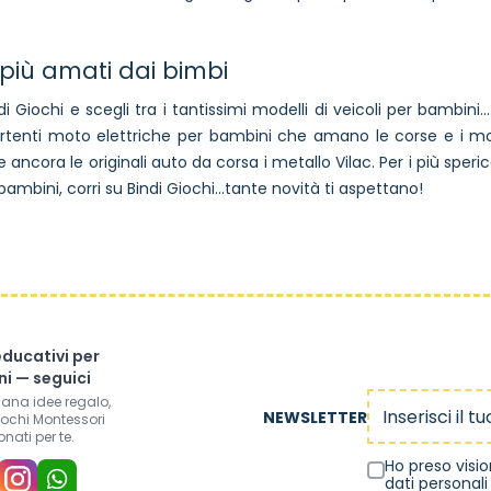
i più amati dai bimbi
di Giochi e scegli tra i tantissimi modelli di veicoli per bambini..
rtenti moto elettriche per bambini che amano le corse e i motor
ncora le originali auto da corsa i metallo Vilac. Per i più sper
 bambini, corri su Bindi Giochi...tante novità ti aspettano!
educativi per
i — seguici
Indirizzo email
mana idee regalo,
NEWSLETTER
iochi Montessori
onati per te.
Ho preso visi
dati personali