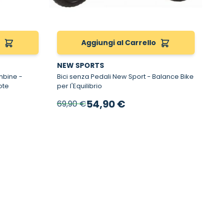
o
Aggiungi al Carrello
NEW SPORTS
bine -
Bici senza Pedali New Sport - Balance Bike
ote
per l'Equilibrio
Prezzo speciale
54,90 €
69,90 €