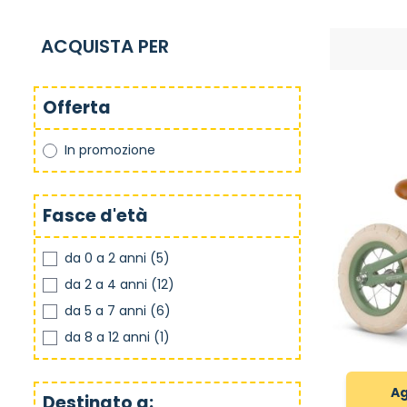
ACQUISTA PER
Offerta
In promozione
Fasce d'età
da 0 a 2 anni
(5)
da 2 a 4 anni
(12)
da 5 a 7 anni
(6)
da 8 a 12 anni
(1)
Ag
Destinato a: