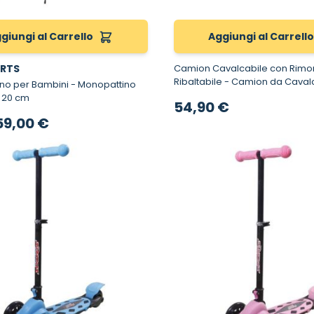
giungi al Carrello
Aggiungi al Carrell
RTS
Camion Cavalcabile con Rimo
Ribaltabile - Camion da Cavalcare
r Bambini - Monopattino
Giocattolo
 20 cm
54,90 €
rezzo speciale
59,00 €