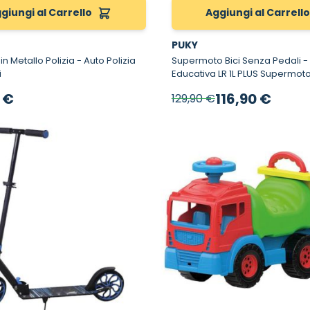
giungi al Carrello
Aggiungi al Carrell
PUKY
tallo Polizia - Auto Polizia
Supermoto Bici Senza Pedali - Bici
i
Educativa LR 1L PLUS Superm
Prezzo speciale
 €
116,90 €
129,90 €