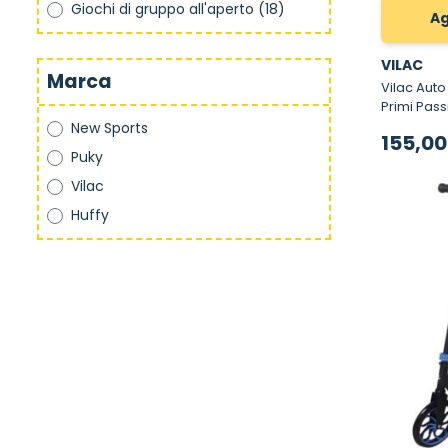
Giochi di gruppo all'aperto
(18)
Ag
VILAC
Marca
Vilac Auto in Me
Primi Pass
New Sports
155,00
Puky
Vilac
Huffy