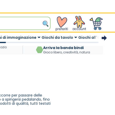
wishlist
Account
Carrello
i di immaginazione
Giochi da tavolo
Giochi all'aperto
gozio
Arriva la banda bindi
Gioco libero, creatività, natura
corre per passare delle
 a spingersi pedalando, fino
otti di qualità, tutti testati