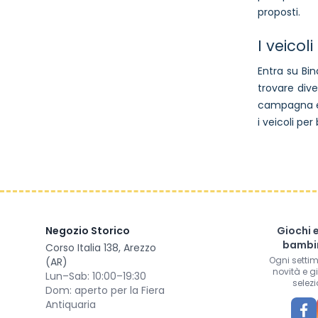
proposti.
I veicol
Entra su Bin
trovare dive
campagna e a
i veicoli per
Negozio Storico
Giochi 
bambin
Corso Italia 138, Arezzo
Ogni setti
(AR)
novità e g
Lun–Sab: 10:00–19:30
selezi
Dom: aperto per la Fiera
Antiquaria