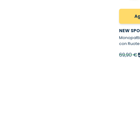
Ag
NEW SPO
Monopattino pe
con Ruote
P
69,90 €