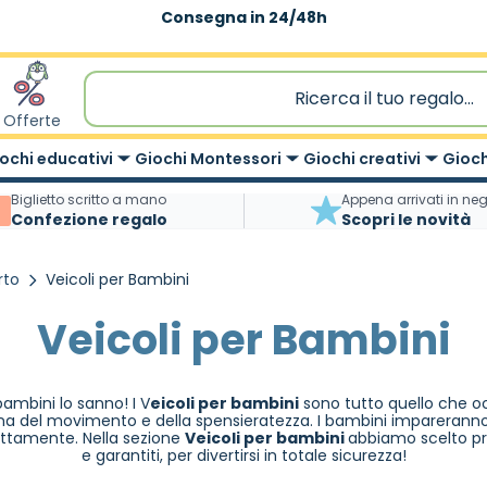
Consegna in 24/48h
Spedizione gratuita
|
sopra 59,90€
Offerte
ochi educativi
Giochi Montessori
Giochi creativi
Gioch
Biglietto scritto a mano
Appena arrivati in ne
Confezione regalo
Scopri le novità
rto
Veicoli per Bambini
Veicoli per Bambini
bambini lo sanno! I V
eicoli per bambini
sono tutto quello che oc
gna del movimento e della spensieratezza. I bambini impareranno
ettamente. Nella sezione
Veicoli per bambini
abbiamo scelto prod
e garantiti, per divertirsi in totale sicurezza!