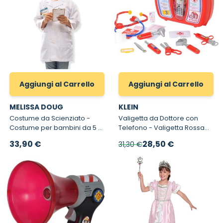
Aggiungi al Carrello
Aggiungi al Carrello
MELISSA DOUG
KLEIN
Costume da Scienziato -
Valigetta da Dottore con
Costume per bambini da 5 a
Telefono - Valigetta Rossa
8 anni
Klein per le emergenze
Prezzo speciale
33,90 €
28,50 €
31,30 €