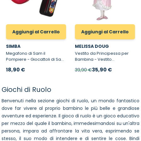
Aggiungi al Carrello
Aggiungi al Carrello
SIMBA
MELISSA DOUG
Megafono di Sam il
Vestito da Principessa per
Pompiere - Giocattoli di Sam
Bambina - Vestito
il Pompiere
Principessa Rosa
Prezzo speciale
18,90 €
35,90 €
39,90 €
Giochi di Ruolo
Benvenuti nella sezione giochi di ruolo, un mondo fantastico
dove far vivere al proprio bambino le più belle e grandiose
avventure ed esperienze. Il gioco di ruolo è un gioco educativo
per mezzo del quale il bambino, immedesimandosi su un'altra
persona, impara ad affrontare la vita vera, esprimendo se
stesso, il suo modo di intendere e di sentire le cose. Bindi