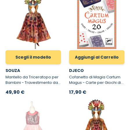
Scegli il modello
Aggiungi al Carrello
SOUZA
DJECO
Mantello da Triceratopo per
Cofanetto di Magia Cartum
Bambini - Travestimento da
Magus - Carte per Giochi di
Triceratopo per Bambino
Magia per Bambini
A partire da
49,90 €
17,90 €