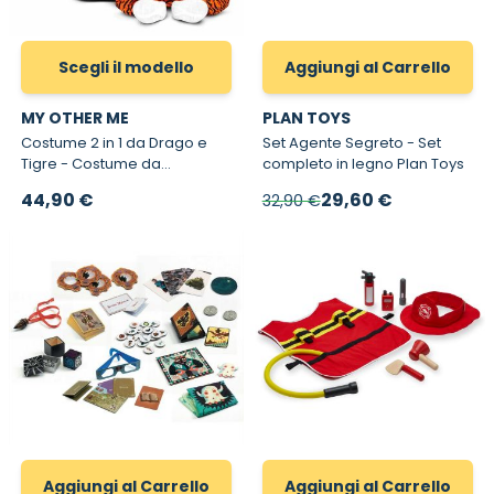
Scegli il modello
Aggiungi al Carrello
MY OTHER ME
PLAN TOYS
Costume 2 in 1 da Drago e
Set Agente Segreto - Set
Tigre - Costume da
completo in legno Plan Toys
Carnevale per Bambini
A partire da
Prezzo speciale
44,90 €
29,60 €
32,90 €
Reversibile
Aggiungi al Carrello
Aggiungi al Carrello