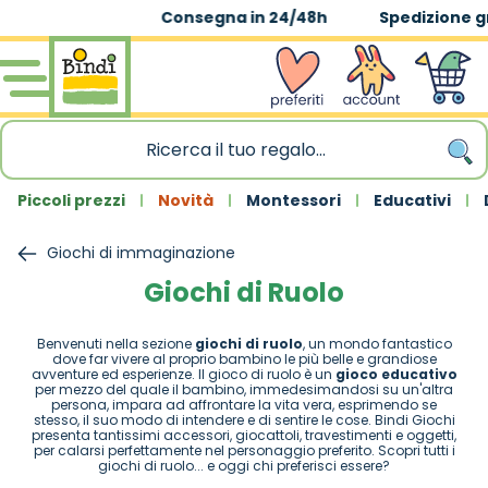
Spedizione gratuita
|
sopra 59,90€
Salta al contenuto
wishlist
Account
Carrello
Piccoli prezzi
Novità
Montessori
Educativi
Giochi di immaginazione
Giochi di Ruolo
Benvenuti nella sezione
giochi di ruolo
, un mondo fantastico
dove far vivere al proprio bambino le più belle e grandiose
avventure ed esperienze. Il gioco di ruolo è un
gioco educativo
per mezzo del quale il bambino, immedesimandosi su un'altra
persona, impara ad affrontare la vita vera, esprimendo se
stesso, il suo modo di intendere e di sentire le cose. Bindi Giochi
presenta tantissimi accessori, giocattoli, travestimenti e oggetti,
per calarsi perfettamente nel personaggio preferito. Scopri tutti i
giochi di ruolo... e oggi chi preferisci essere?