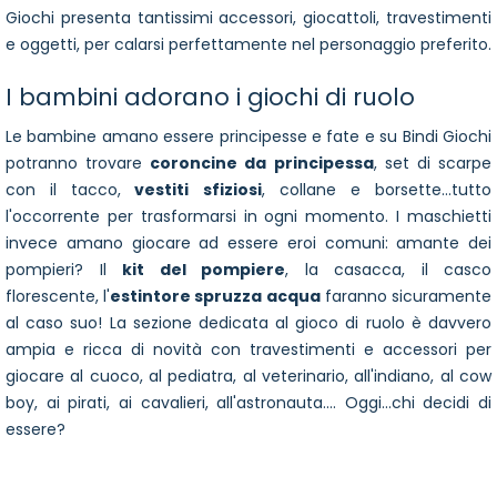
Giochi presenta tantissimi accessori, giocattoli, travestimenti
e oggetti, per calarsi perfettamente nel personaggio preferito.
I bambini adorano i giochi di ruolo
Le bambine amano essere principesse e fate e su Bindi Giochi
potranno trovare
coroncine da principessa
, set di scarpe
con il tacco,
vestiti sfiziosi
, collane e borsette...tutto
l'occorrente per trasformarsi in ogni momento. I maschietti
invece amano giocare ad essere eroi comuni: amante dei
pompieri? Il
kit del pompiere
, la casacca, il casco
florescente, l'
estintore spruzza acqua
faranno sicuramente
al caso suo! La sezione dedicata al gioco di ruolo è davvero
ampia e ricca di novità con travestimenti e accessori per
giocare al cuoco, al pediatra, al veterinario, all'indiano, al cow
boy, ai pirati, ai cavalieri, all'astronauta.... Oggi...chi decidi di
essere?