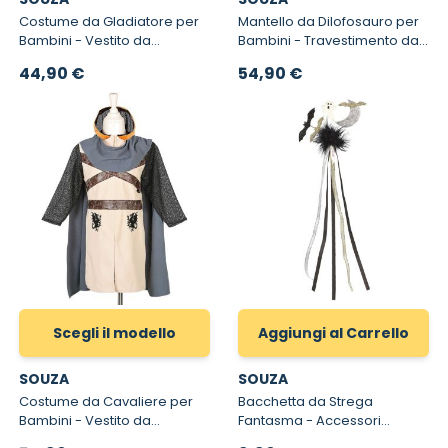
Costume da Gladiatore per
Mantello da Dilofosauro per
Bambini - Vestito da
Bambini - Travestimento da
Carnevale Gladiatore per
Dilofosauro per Bambino
A partire da
44,90 €
54,90 €
Bambino
Scegli il modello
Aggiungi al Carrello
SOUZA
SOUZA
Costume da Cavaliere per
Bacchetta da Strega
Bambini - Vestito da
Fantasma - Accessori
Carnevale Cavaliere per
Halloween per Bambini