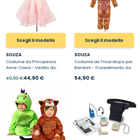
Scegli il modello
Scegli il modello
SOUZA
SOUZA
Costume da Principessa
Costume da Triceratopo per
Anne-Claire - Vestito da
Bambini - Travestimento da
Carnevale da Sera per
Triceratopo per Bambino
A partire da
44,90 €
54,90 €
49,90 €
Bambina