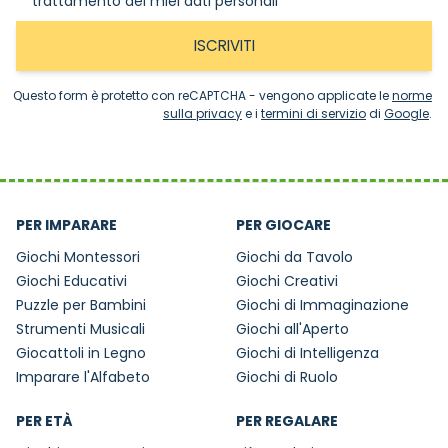
trattamento dei miei dati personali
ISCRIVITI
Questo form è protetto con reCAPTCHA - vengono applicate le
norme
sulla privacy
e i
termini di servizio
di
Google
.
PER IMPARARE
PER GIOCARE
Giochi Montessori
Giochi da Tavolo
Giochi Educativi
Giochi Creativi
Puzzle per Bambini
Giochi di Immaginazione
Strumenti Musicali
Giochi all'Aperto
Giocattoli in Legno
Giochi di Intelligenza
Imparare l'Alfabeto
Giochi di Ruolo
PER ETÀ
PER REGALARE