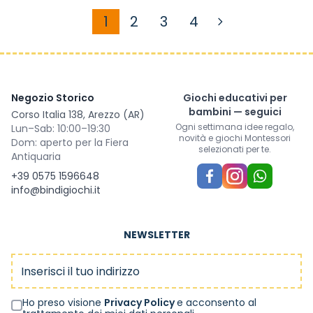
1
2
3
4
Attualmente stai leggendo la
Pagina
Pagina
Pagina
Negozio Storico
Giochi educativi per
bambini — seguici
Corso Italia 138, Arezzo (AR)
Ogni settimana idee regalo,
Lun–Sab: 10:00–19:30
novità e giochi Montessori
Dom: aperto per la Fiera
selezionati per te.
Antiquaria
+39 0575 1596648
info@bindigiochi.it
NEWSLETTER
Indirizzo email
Ho preso visione
Privacy Policy
e acconsento al