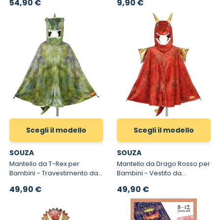
54,90 €
9,90 €
Bambino
Scegli il modello
Scegli il modello
SOUZA
SOUZA
Mantello da T-Rex per
Mantello da Drago Rosso per
Bambini - Travestimento da
Bambini - Vestito da
T-rex per Bambino
Carnevale Drago per
A partire da
A partire da
49,90 €
49,90 €
Bambino