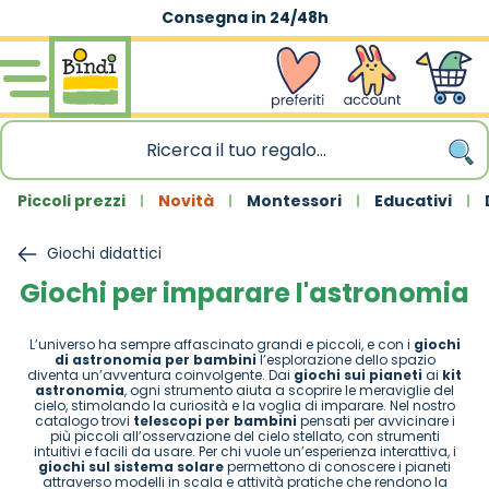
Consegna in 24/48h
Salta al contenuto
wishlist
Account
Carrello
Piccoli prezzi
Novità
Montessori
Educativi
Giochi didattici
Giochi per imparare l'astronomia
L’universo ha sempre affascinato grandi e piccoli, e con i
giochi
di astronomia per bambini
l’esplorazione dello spazio
diventa un’avventura coinvolgente. Dai
giochi sui pianeti
ai
kit
astronomia
, ogni strumento aiuta a scoprire le meraviglie del
cielo, stimolando la curiosità e la voglia di imparare. Nel nostro
catalogo trovi
telescopi per bambini
pensati per avvicinare i
più piccoli all’osservazione del cielo stellato, con strumenti
intuitivi e facili da usare. Per chi vuole un’esperienza interattiva, i
giochi sul sistema solare
permettono di conoscere i pianeti
attraverso modelli in scala e attività pratiche che rendono la