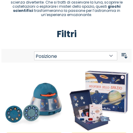
scienza divertente. Che si tratti di osservare la luna, scoprire le
costellazioni o esplorare i misteri dello spazio, questi
giochi
scientifici
trasformeranno la passione per l’astronomia in
un’esperienza emozionante.
Filtri
Or