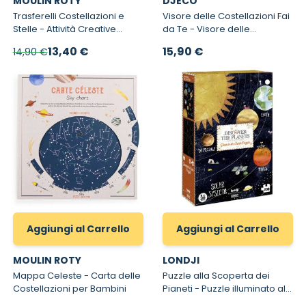
MOULIN ROTY
DJECO
Trasferelli Costellazioni e
Visore delle Costellazioni Fai
Stelle - Attività Creative
da Te - Visore delle
Decalcomanie per Bambini
costellazioni Do it Yourself
Prezzo speciale
13,40 €
15,90 €
14,90 €
Aggiungi al Carrello
Aggiungi al Carrello
MOULIN ROTY
LONDJI
Mappa Celeste - Carta delle
Puzzle alla Scoperta dei
Costellazioni per Bambini
Pianeti - Puzzle illuminato al
buio Londji