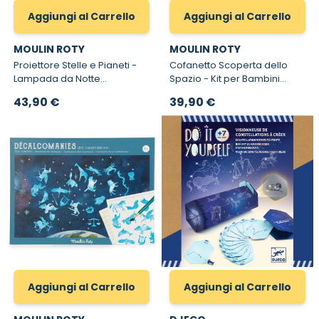
Aggiungi al Carrello
Aggiungi al Carrello
MOULIN ROTY
MOULIN ROTY
Proiettore Stelle e Pianeti -
Cofanetto Scoperta dello
Lampada da Notte
Spazio - Kit per Bambini
Ricaricabile con Proiezione
sull'Esplorazione
43,90 €
39,90 €
dell'Universo e dello Spazio.
Aggiungi al Carrello
Aggiungi al Carrello