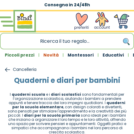
Consegna in 24/48h
Salta al contenuto
wishlist
Account
Carrello
Piccoli prezzi
Novità
Montessori
Educativi
Cancelleria
Quaderni e diari per bambini
I
quaderni scuola
e i
diari scolastici
sono fondamentali per
l’organizzazione scolastica, aiutando i bambini a prendere
appunti e tenere traccia dei loro impegni quotidiani. I
quaderni
per la scuola elementare
, con design colorati e divertenti,
sono pensati per stimolare l'apprendimento e la creatività dei più
piccoli. I
diari per la scuola primaria
sono ideali per i bambini
che iniziano a organizzare il loro tempo e le loro attività, offrendo
uno spazio per scrivere pensieri e appuntamenti. Oggetti pratici e
simpatici che accompagnano i bambini nel loro percorso di
crescita scolastica.