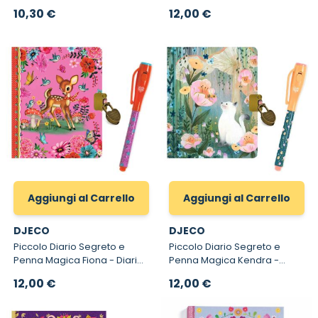
Tinyly
Diario Segreto Tascabile con
10,30 €
12,00 €
Lucchetto e Penna Magica
Aggiungi al Carrello
Aggiungi al Carrello
DJECO
DJECO
Piccolo Diario Segreto e
Piccolo Diario Segreto e
Penna Magica Fiona - Diario
Penna Magica Kendra -
Segreto con Lucchetto e
Diario Segreto con Lucchetto
12,00 €
12,00 €
Penna Magica Djeco
e Penna Magica