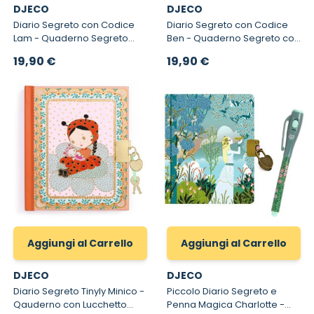
DJECO
DJECO
Diario Segreto con Codice
Diario Segreto con Codice
Lam - Quaderno Segreto
Ben - Quaderno Segreto con
con Chiusura a
Chiusura a Combinazione
19,90 €
19,90 €
Combinazione
Aggiungi al Carrello
Aggiungi al Carrello
DJECO
DJECO
Diario Segreto Tinyly Minico -
Piccolo Diario Segreto e
Qauderno con Lucchetto
Penna Magica Charlotte -