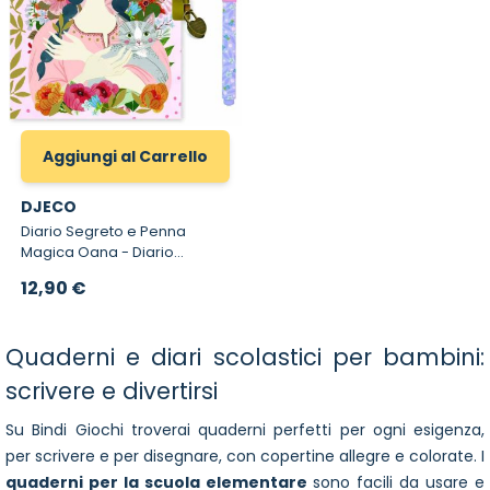
Aggiungi al Carrello
DJECO
Diario Segreto e Penna
Magica Oana - Diario
Segreto con Lucchetto e
12,90 €
Penna Magica Djeco
Quaderni e diari scolastici per bambini:
scrivere e divertirsi
Su Bindi Giochi troverai quaderni perfetti per ogni esigenza,
per scrivere e per disegnare, con copertine allegre e colorate. I
quaderni per la scuola elementare
sono facili da usare e