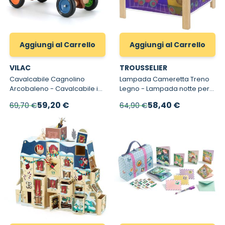
Aggiungi al Carrello
Aggiungi al Carrello
VILAC
TROUSSELIER
Cavalcabile Cagnolino
Lampada Cameretta Treno
Arcobaleno - Cavalcabile in
Legno - Lampada notte per
legno per bambini
bambini
Prezzo speciale
Prezzo speciale
59,20 €
58,40 €
69,70 €
64,90 €