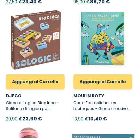
Prezzo speciale
Prezzo speciale
23,40 €
88,70 €
27,50 €
95,00 €
Aggiungi al Carrello
Aggiungi al Carrello
DJECO
MOULIN ROTY
Gioco di Logica Bloc Inca -
Carte Fantastiche Les
Solitario di Logica per
Loufoques - Gioco creativo
Bambini
per bambini con fogli adesivi
Prezzo speciale
Prezzo speciale
23,90 €
10,40 €
29,90 €
13,90 €