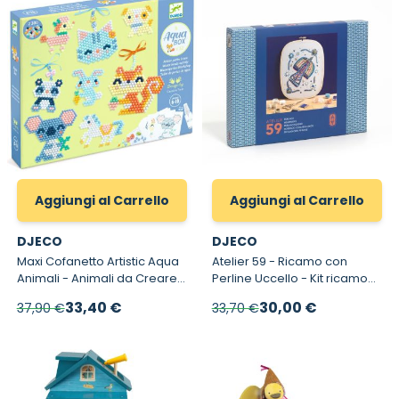
Aggiungi al Carrello
Aggiungi al Carrello
DJECO
DJECO
Maxi Cofanetto Artistic Aqua
Atelier 59 - Ricamo con
Animali - Animali da Creare
Perline Uccello - Kit ricamo
con Perline d’Acqua
per adulti con perline
Prezzo speciale
Prezzo speciale
33,40 €
30,00 €
37,90 €
33,70 €