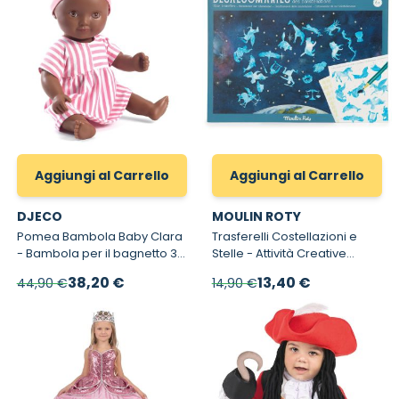
Aggiungi al Carrello
Aggiungi al Carrello
DJECO
MOULIN ROTY
Pomea Bambola Baby Clara
Trasferelli Costellazioni e
- Bambola per il bagnetto 32
Stelle - Attività Creative
cm
Decalcomanie per Bambini
Prezzo speciale
Prezzo speciale
38,20 €
13,40 €
44,90 €
14,90 €