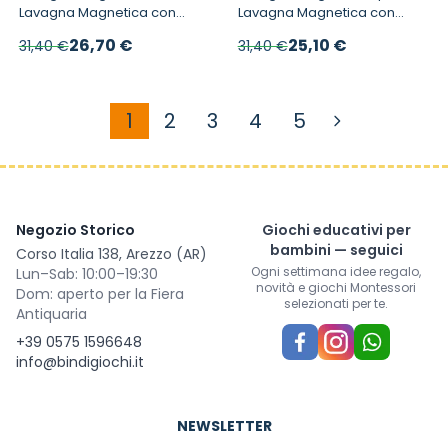
Lavagna Magnetica con
Lavagna Magnetica con
Pennarello Cancellabile
Pennarello Cancellabile
Prezzo speciale
Prezzo speciale
26,70 €
25,10 €
31,40 €
31,40 €
1
2
3
4
5
Attualmente stai leggendo la p
Pagina
Pagina
Pagina
Pagina
Negozio Storico
Giochi educativi per
bambini — seguici
Corso Italia 138, Arezzo (AR)
Ogni settimana idee regalo,
Lun–Sab: 10:00–19:30
novità e giochi Montessori
Dom: aperto per la Fiera
selezionati per te.
Antiquaria
+39 0575 1596648
info@bindigiochi.it
NEWSLETTER