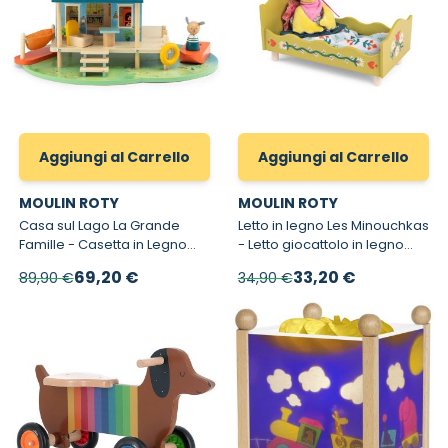
Aggiungi al Carrello
Aggiungi al Carrello
MOULIN ROTY
MOULIN ROTY
Casa sul Lago La Grande
Letto in legno Les Minouchkas
Famille - Casetta in Legno
- Letto giocattolo in legno
con accessori per bambini
con grucce
Prezzo speciale
Prezzo speciale
69,20 €
33,20 €
89,90 €
34,90 €