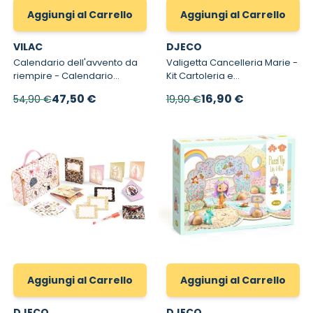
Aggiungi al Carrello
Aggiungi al Carrello
VILAC
DJECO
Calendario dell'avvento da
Valigetta Cancelleria Marie -
riempire - Calendario
Kit Cartoleria e
dell'avvento in legno
Corrispondenza
Prezzo speciale
Prezzo speciale
47,50 €
16,90 €
54,90 €
19,90 €
riutilizzabile
Aggiungi al Carrello
Aggiungi al Carrello
DJECO
DJECO