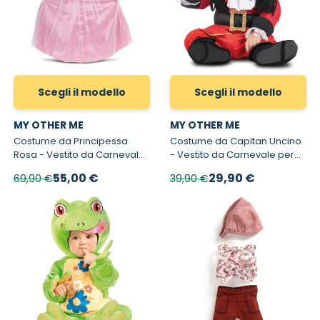
Scegli il modello
Scegli il modello
MY OTHER ME
MY OTHER ME
Costume da Principessa
Costume da Capitan Uncino
Rosa - Vestito da Carnevale
- Vestito da Carnevale per
per Bambine
Bambini
A partire da
A partire da
55,00 €
29,90 €
69,90 €
39,90 €