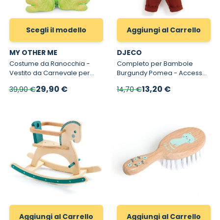
Scegli il modello
Aggiungi al Carrello
MY OTHER ME
DJECO
Costume da Ranocchia -
Completo per Bambole
Vestito da Carnevale per
Burgundy Pomea - Accessori
Bambini
e Abiti per Bambole
A partire da
Prezzo speciale
29,90 €
13,20 €
39,90 €
14,70 €
Aggiungi al Carrello
Aggiungi al Carrello