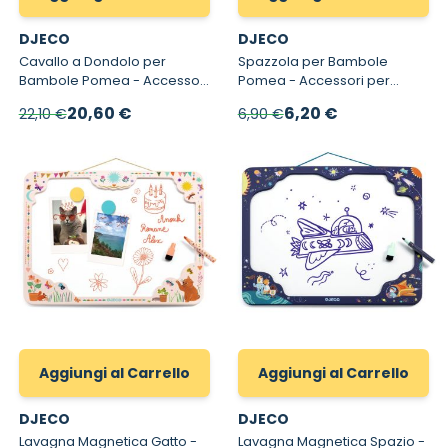
DJECO
DJECO
Cavallo a Dondolo per
Spazzola per Bambole
Bambole Pomea - Accessori
Pomea - Accessori per
per Bambole
Bambole
Prezzo speciale
Prezzo speciale
20,60 €
6,20 €
22,10 €
6,90 €
Aggiungi al Carrello
Aggiungi al Carrello
DJECO
DJECO
Lavagna Magnetica Gatto -
Lavagna Magnetica Spazio -