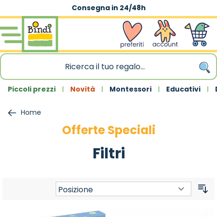
Consegna in 24/48h
Spedizione gratuita
|
sopra 59,90€
Salta al contenuto
wishlist
Account
Carrello
Piccoli prezzi
Novità
Montessori
Educativi
Home
Offerte Speciali
Filtri
Or