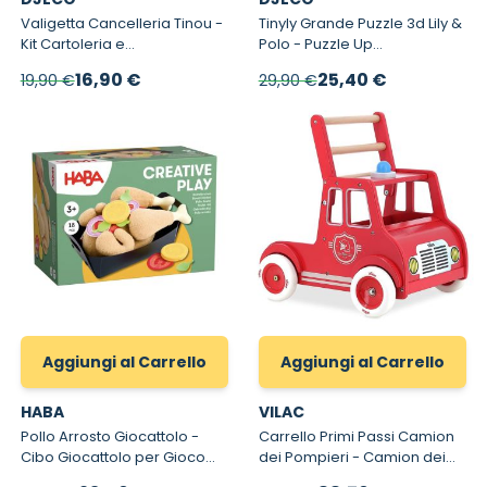
Valigetta Cancelleria Tinou -
Tinyly Grande Puzzle 3d Lily &
Kit Cartoleria e
Polo - Puzzle Up
Corrispondenza
tridimensionale e 2
Prezzo speciale
Prezzo speciale
16,90 €
25,40 €
19,90 €
29,90 €
personaggi Tinyly
Aggiungi al Carrello
Aggiungi al Carrello
HABA
VILAC
Pollo Arrosto Giocattolo -
Carrello Primi Passi Camion
Cibo Giocattolo per Gioco
dei Pompieri - Camion dei
Creativo
Pompieri in Legno