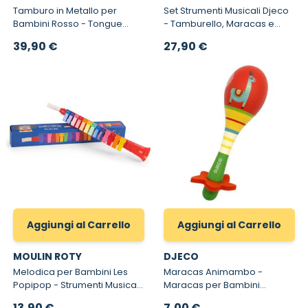
Tamburo in Metallo per
Set Strumenti Musicali Djeco
Bambini Rosso - Tongue
- Tamburello, Maracas e
Drum per Bambini
Nacchere per Bambini
39,90 €
27,90 €
Animambo
Aggiungi al Carrello
Aggiungi al Carrello
MOULIN ROTY
DJECO
Melodica per Bambini Les
Maracas Animambo -
Popipop - Strumenti Musicali
Maracas per Bambini
per Bambini
Animambo Djeco
13,90 €
7,00 €