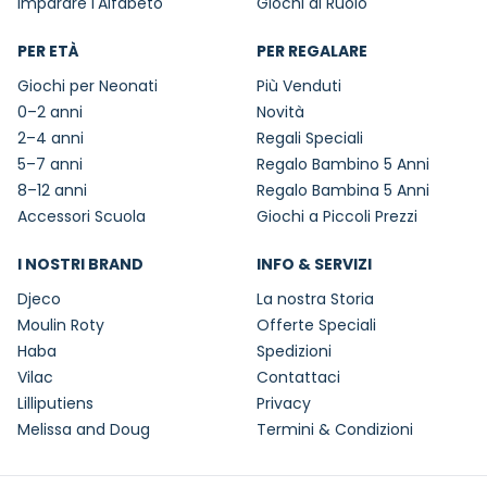
Imparare l'Alfabeto
Giochi di Ruolo
PER ETÀ
PER REGALARE
Giochi per Neonati
Più Venduti
0–2 anni
Novità
2–4 anni
Regali Speciali
5–7 anni
Regalo Bambino 5 Anni
8–12 anni
Regalo Bambina 5 Anni
Accessori Scuola
Giochi a Piccoli Prezzi
I NOSTRI BRAND
INFO & SERVIZI
Djeco
La nostra Storia
Moulin Roty
Offerte Speciali
Haba
Spedizioni
Vilac
Contattaci
Lilliputiens
Privacy
Melissa and Doug
Termini & Condizioni