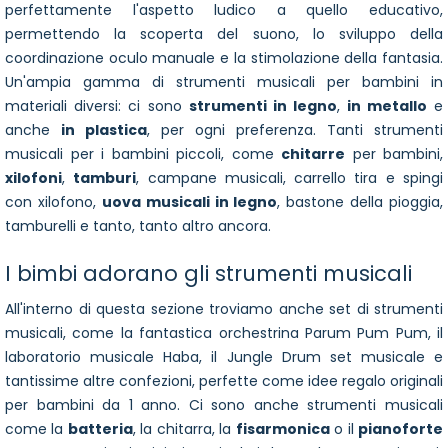
perfettamente l'aspetto ludico a quello educativo,
permettendo la scoperta del suono, lo sviluppo della
coordinazione oculo manuale e la stimolazione della fantasia.
Un'ampia gamma di strumenti musicali per bambini in
materiali diversi: ci sono
strumenti in legno
,
in metallo
e
anche
in plastica
, per ogni preferenza. Tanti strumenti
musicali per i bambini piccoli, come
chitarre
per bambini,
xilofoni
,
tamburi
, campane musicali, carrello tira e spingi
con xilofono,
uova musicali in legno
, bastone della pioggia,
tamburelli e tanto, tanto altro ancora.
I bimbi adorano gli strumenti musicali
All'interno di questa sezione troviamo anche set di strumenti
musicali, come la fantastica orchestrina Parum Pum Pum, il
laboratorio musicale Haba, il Jungle Drum set musicale e
tantissime altre confezioni, perfette come idee regalo originali
per bambini da 1 anno. Ci sono anche strumenti musicali
come la
batteria
, la chitarra, la
fisarmonica
o il
pianoforte