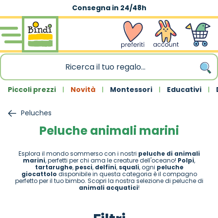
Consegna in 24/48h
Salta al contenuto
wishlist
Account
Carrello
Piccoli prezzi
Novità
Montessori
Educativi
Peluches
Peluche animali marini
Esplora il mondo sommerso con i nostri
peluche di animali
marini
, perfetti per chi ama le creature dell'oceano!
Polpi
,
tartarughe
,
pesci
,
delfini
,
squali
, ogni
peluche
giocattolo
disponibile in questa categoria è il compagno
perfetto per il tuo bimbo. Scopri la nostra selezione di peluche di
animali acquatici
!