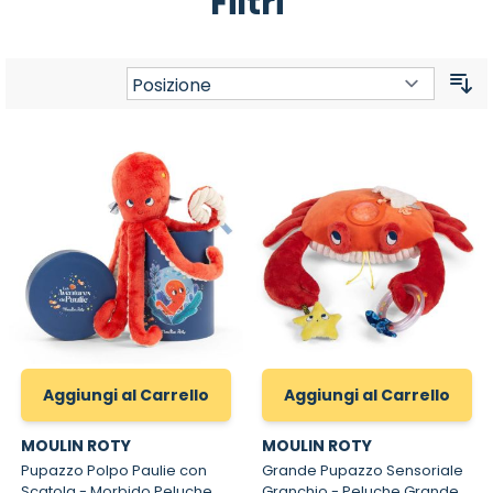
Filtri
Or
Aggiungi al Carrello
Aggiungi al Carrello
MOULIN ROTY
MOULIN ROTY
Pupazzo Polpo Paulie con
Grande Pupazzo Sensoriale
Scatola - Morbido Peluche
Granchio - Peluche Grande