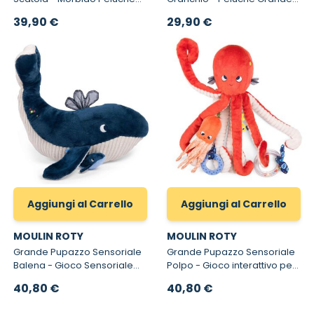
per Neonati con Confezione
delle Attività Les Aventures
39,90 €
29,90 €
Regalo
de Paulie
Aggiungi al Carrello
Aggiungi al Carrello
MOULIN ROTY
MOULIN ROTY
Grande Pupazzo Sensoriale
Grande Pupazzo Sensoriale
Balena - Gioco Sensoriale
Polpo - Gioco interattivo per
per Neonati
Neonati
40,80 €
40,80 €