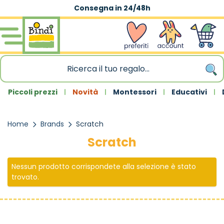
Consegna in 24/48h
Salta al contenuto
wishlist
Account
Carrello
Piccoli prezzi
Novità
Montessori
Educativi
Home
Brands
Scratch
Scratch
Nessun prodotto corrispondete alla selezione è stato
trovato.