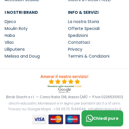
I NOSTRI BRAND
INFO & SERVIZI
Djeco
La nostra Storia
Moulin Roty
Offerte Speciali
Haba
Spedizioni
Vilac
Contattaci
Lilliputiens
Privacy
Melissa and Doug
Termini & Condizioni
Bindi Giochi s.r.l. — Corso Italia 138, Arezzo (AR) — P.Iva 02265310512
Giochi educativi, Montessori e in legno per bambini da 0 a 10 anni.
Trovaci su Google Maps
·
+39 0575 1596648
·
info@bindigiochi.it
Chiedi pure