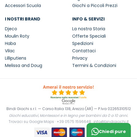
Accessori Scuola
Giochi a Piccoli Prezzi
I NOSTRI BRAND
INFO & SERVIZI
Djeco
La nostra Storia
Moulin Roty
Offerte Speciali
Haba
Spedizioni
Vilac
Contattaci
Lilliputiens
Privacy
Melissa and Doug
Termini & Condizioni
Bindi Giochi s.r.l. — Corso Italia 138, Arezzo (AR) — P.Iva 02265310512
Giochi educativi, Montessori e in legno per bambini da 0 a 10 anni.
Trovaci su Google Maps
·
+39 0575 1596648
·
info@bindigiochi.it
Chiedi pure