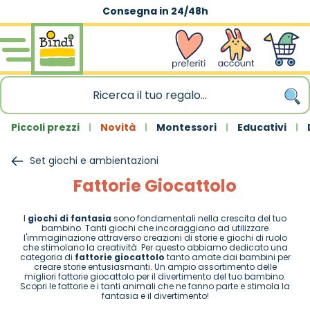
Consegna in 24/48h
Salta al contenuto
wishlist
Account
Carrello
Piccoli prezzi
Novità
Montessori
Educativi
Set giochi e ambientazioni
Fattorie Giocattolo
I
giochi di fantasia
sono fondamentali nella crescita del tuo
bambino. Tanti giochi che incoraggiano ad utilizzare
l'immaginazione attraverso creazioni di storie e giochi di ruolo
che stimolano la creatività. Per questo abbiamo dedicato una
categoria di
fattorie giocattolo
tanto amate dai bambini per
creare storie entusiasmanti. Un ampio assortimento delle
migliori fattorie giocattolo per il divertimento del tuo bambino.
Scopri le fattorie e i tanti animali che ne fanno parte e stimola la
fantasia e il divertimento!