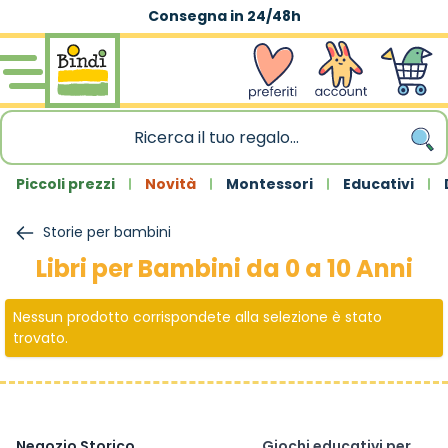
Consegna in 24/48h
Salta al contenuto
wishlist
Account
Carrello
Piccoli prezzi
Novità
Montessori
Educativi
Storie per bambini
Libri per Bambini da 0 a 10 Anni
Nessun prodotto corrispondete alla selezione è stato
trovato.
Negozio Storico
Giochi educativi per