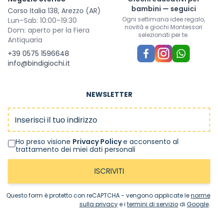
bambini — seguici
Corso Italia 138, Arezzo (AR)
Ogni settimana idee regalo,
Lun–Sab: 10:00–19:30
novità e giochi Montessori
Dom: aperto per la Fiera
selezionati per te.
Antiquaria
+39 0575 1596648
info@bindigiochi.it
NEWSLETTER
Indirizzo email
Ho preso visione
Privacy Policy
e acconsento al
trattamento dei miei dati personali
ISCRIVITI
Questo form è protetto con reCAPTCHA - vengono applicate le
norme
sulla privacy
e i
termini di servizio
di
Google
.