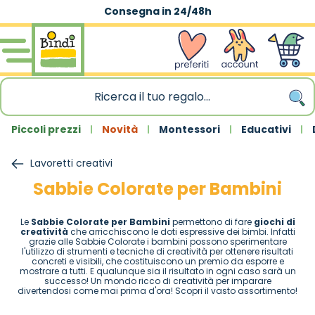
Consegna in 24/48h
Spedizione gratuita
|
sopra 59,90€
Salta al contenuto
wishlist
Account
Carrello
Piccoli prezzi
Novità
Montessori
Educativi
Lavoretti creativi
Sabbie Colorate per Bambini
Le
Sabbie Colorate per Bambini
permettono di fare
giochi di
creatività
che arricchiscono le doti espressive dei bimbi. Infatti
grazie alle Sabbie Colorate i bambini possono sperimentare
l'utilizzo di strumenti e tecniche di creatività per ottenere risultati
concreti e visibili, che costituiscono un premio da esporre e
mostrare a tutti. E qualunque sia il risultato in ogni caso sarà un
successo! Un mondo ricco di creatività per imparare
divertendosi come mai prima d'ora! Scopri il vasto assortimento!