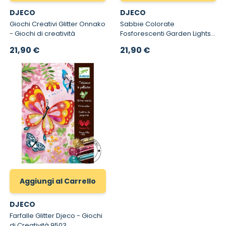
DJECO
DJECO
Giochi Creativi Glitter Onnako
Sabbie Colorate
- Giochi di creatività
Fosforescenti Garden Lights -
Creare con la Sabbia Djeco
21,90 €
21,90 €
8680
Aggiungi al Carrello
DJECO
Farfalle Glitter Djeco - Giochi
di Creatività 9503