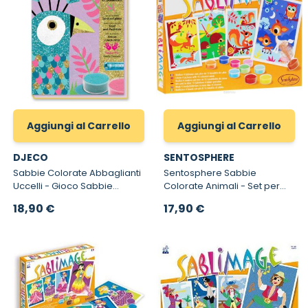
Aggiungi al Carrello
Aggiungi al Carrello
DJECO
SENTOSPHERE
Sabbie Colorate Abbaglianti
Sentosphere Sabbie
Uccelli - Gioco Sabbie
Colorate Animali - Set per
Colorate e Glitter Abbaglianti
Dipingere con Sabbia
18,90 €
17,90 €
Uccelli Djeco 8663
Sablimage Animali