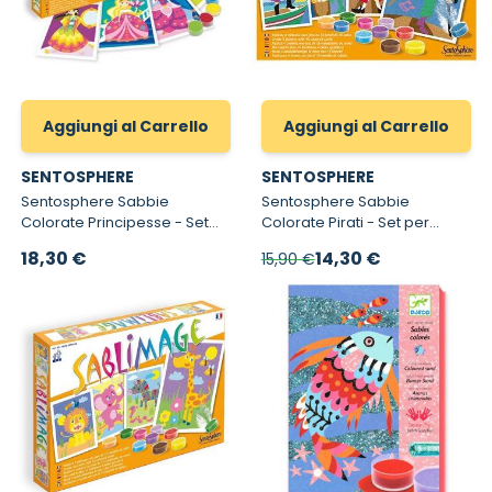
Aggiungi al Carrello
Aggiungi al Carrello
SENTOSPHERE
SENTOSPHERE
Sentosphere Sabbie
Sentosphere Sabbie
Colorate Principesse - Set
Colorate Pirati - Set per
per Dipingere con Sabbia
Dipingere con Sabbia
Prezzo speciale
18,30 €
14,30 €
15,90 €
Sablimage Principesse
Sablimage Pirati