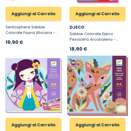
Aggiungi al Carrello
Aggiungi al Carrello
Sentosphere Sabbie
DJECO
Colorate Fauna Africana -
Sabbie Colorate Djeco
Set per Dipingere con
Pesciolino Arcobaleno -
19,90 €
Sabbia Sablimage Fauna
Sabbie Colorate 8661
18,90 €
Africana
Aggiungi al Carrello
Aggiungi al Carrello