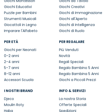
Giochi Montessori
Giochi da Tavolo
Giochi Educativi
Giochi Creativi
Puzzle per Bambini
Giochi di Immaginazione
Strumenti Musicali
Giochi all'Aperto
Giocattoli in Legno
Giochi di Intelligenza
Imparare l'Alfabeto
Giochi di Ruolo
PER ETÀ
PER REGALARE
Giochi per Neonati
Più Venduti
0–2 anni
Novità
2–4 anni
Regali Speciali
5–7 anni
Regalo Bambino 5 Anni
8–12 anni
Regalo Bambina 5 Anni
Accessori Scuola
Giochi a Piccoli Prezzi
I NOSTRI BRAND
INFO & SERVIZI
Djeco
La nostra Storia
Moulin Roty
Offerte Speciali
Haba
Spedizioni