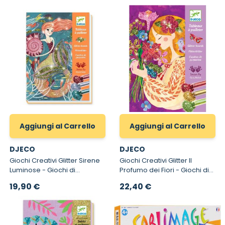
Aggiungi al Carrello
Aggiungi al Carrello
DJECO
DJECO
Giochi Creativi Glitter Sirene
Giochi Creativi Glitter Il
Luminose - Giochi di
Profumo dei Fiori - Giochi di
creatività Glitter Djeco 9507
creatività Glitter Il Profumo
19,90 €
22,40 €
dei Fiori Djeco 9508