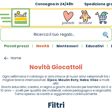
Spedizione gratuita
|
sopra 59,90€
Salta al contenuto
wishlist
Account
Carrello
Piccoli prezzi
Novità
Montessori
Educativi
Home
Novità Giocattoli
Ogni settimana il catalogo si arricchisce di nuovi arrivi selezionati tra i
migliori brand internazionali:
Djeco
,
Moulin Roty
,
Haba
,
Vilac
e molti
altri.
Giochi educativi, creativi, in legno e giochi da tavolo per bambini da 0 a
10 anni — scelti per qualità dei materiali, valore pedagogico e originalità.
Torna spesso: le novità si aggiornano continuamente.
Filtri