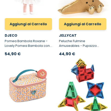
Aggiungi al Carrello
Aggiungi al Carrello
DJECO
JELLYCAT
Pomea Bambola Roxane -
Peluche Fulmine
Lovely Pomea Bambola con
Amuseables - Pupazzo
Lunghi Capelli
Jellycat Originale Zapperty
54,90 €
44,90 €
Lightning Bolt