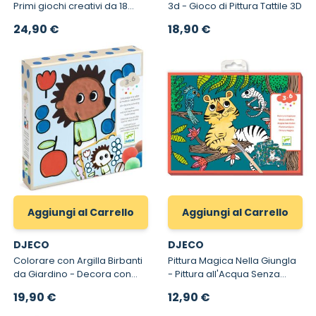
Primi giochi creativi da 18
3d - Gioco di Pittura Tattile 3D
mesi
24,90 €
18,90 €
Aggiungi al Carrello
Aggiungi al Carrello
DJECO
DJECO
Colorare con Argilla Birbanti
Pittura Magica Nella Giungla
da Giardino - Decora con
- Pittura all'Acqua Senza
Argilla ad Asciugatura
Macchia
19,90 €
12,90 €
Rapida