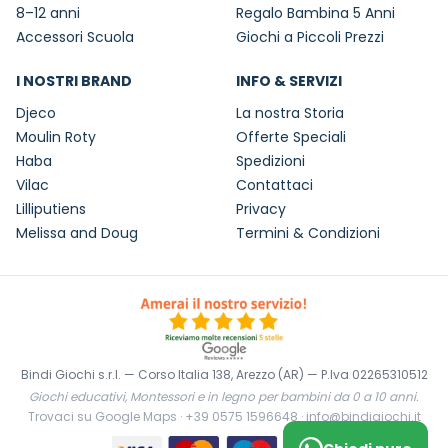
8–12 anni
Regalo Bambina 5 Anni
Accessori Scuola
Giochi a Piccoli Prezzi
I NOSTRI BRAND
INFO & SERVIZI
Djeco
La nostra Storia
Moulin Roty
Offerte Speciali
Haba
Spedizioni
Vilac
Contattaci
Lilliputiens
Privacy
Melissa and Doug
Termini & Condizioni
Bindi Giochi s.r.l. — Corso Italia 138, Arezzo (AR) — P.Iva 02265310512
Giochi educativi, Montessori e in legno per bambini da 0 a 10 anni.
Trovaci su Google Maps
·
+39 0575 1596648
·
info@bindigiochi.it