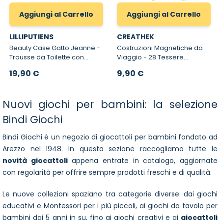
Aggiungi al Carrello
Aggiungi al Carrello
LILLIPUTIENS
CREATHEK
Beauty Case Gatto Jeanne -
Costruzioni Magnetiche da
Trousse da Toilette con
Viaggio - 28 Tessere
Maniglia per Bambini
Magnetiche per Ristorante,
19,90 €
9,90 €
Auto e Aereo
Nuovi giochi per bambini: la selezione
Bindi Giochi
Bindi Giochi è un negozio di giocattoli per bambini fondato ad
Arezzo nel 1948. In questa sezione raccogliamo tutte le
novità giocattoli
appena entrate in catalogo, aggiornate
con regolarità per offrire sempre prodotti freschi e di qualità.
Le nuove collezioni spaziano tra categorie diverse: dai
giochi
educativi
e
Montessori
per i più piccoli, ai
giochi da tavolo
per
bambini dai 5 anni in su, fino ai
giochi creativi
e ai
giocattoli