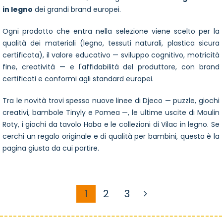
in legno
dei grandi brand europei.
Ogni prodotto che entra nella selezione viene scelto per la
qualità dei materiali (legno, tessuti naturali, plastica sicura
certificata), il valore educativo — sviluppo cognitivo, motricità
fine, creatività — e l'affidabilità del produttore, con brand
certificati e conformi agli standard europei.
Tra le novità trovi spesso nuove linee di
Djeco
— puzzle, giochi
creativi, bambole Tinyly e Pomea —, le ultime uscite di
Moulin
Roty
, i giochi da tavolo
Haba
e le collezioni di
Vilac
in legno. Se
cerchi un regalo originale e di qualità per bambini, questa è la
pagina giusta da cui partire.
1
2
3
Attualmente stai leggendo
Pagina
Pagina