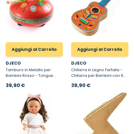
Aggiungi al Carrello
Aggiungi al Carrello
DJECO
DJECO
Tamburo in Metallo per
Chitarra in Legno Farfalla -
Bambini Rosso - Tongue
Chitarra per Bambini con 6
Drum per Bambini
Corde in Metallo
39,90 €
39,90 €
Animambo