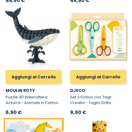
44,90 €
44,90 €
Magnetica
Aggiungi al Carrello
Aggiungi al Carrello
MOULIN ROTY
DJECO
Puzzle 3D Balenottera
Set 3 Forbici con Tagli
Azzurra - Animale in Cartone
Creativi - Taglio Dritto
da Costruire e Collezionare
Ondulato e Dentellato
6,90 €
9,90 €