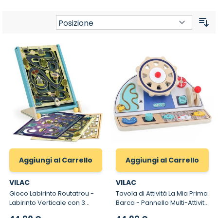
Or
Aggiungi al Carrello
Aggiungi al Carrello
VILAC
VILAC
Gioco Labirinto Routatrou -
Tavola di Attività La Mia Prima
Labirinto Verticale con 3
Barca - Pannello Multi-Attività
Scenari
con Volante e Pesca