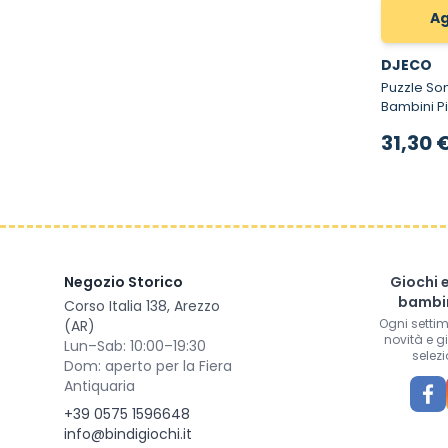
Ag
DJECO
Puzzle Sonoro 
Bambini Pi
31,30 
Negozio Storico
Giochi 
bambin
Corso Italia 138, Arezzo
Ogni setti
(AR)
novità e g
Lun–Sab: 10:00–19:30
selezi
Dom: aperto per la Fiera
Antiquaria
+39 0575 1596648
info@bindigiochi.it