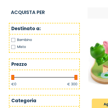
ACQUISTA PER
Destinato a:
Bambino
Misto
Prezzo
€
0
€
300
Categoria
Ag