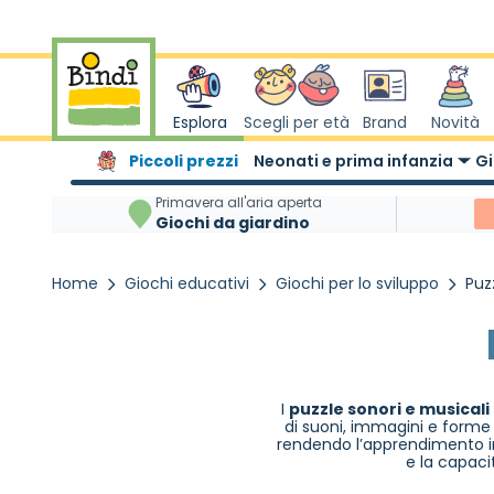
Salta al contenuto
Esplora
Scegli per età
Brand
Novità
Piccoli prezzi
Neonati e prima infanzia
Gi
Primavera all'aria aperta
Giochi da giardino
Home
Giochi educativi
Giochi per lo sviluppo
Puz
I
puzzle sonori e musicali
di suoni, immagini e forme 
rendendo l’apprendimento in
e la capaci