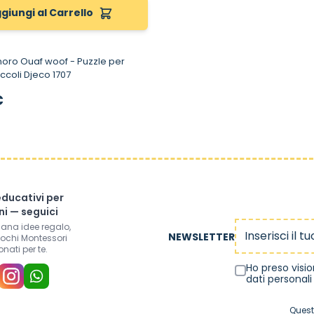
giungi al Carrello
Ouaf woof - Puzzle per
ccoli Djeco 1707
€
educativi per
i — seguici
Indirizzo email
mana idee regalo,
NEWSLETTER
iochi Montessori
onati per te.
Ho preso visi
dati personali
Quest