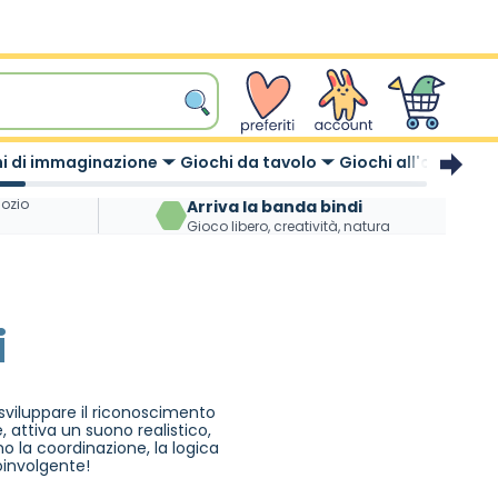
wishlist
Account
Carrello
i di immaginazione
Giochi da tavolo
Giochi all'aperto
gozio
Arriva la banda bindi
Gioco libero, creatività, natura
i
sviluppare il riconoscimento
 attiva un suono realistico,
o la coordinazione, la logica
oinvolgente!