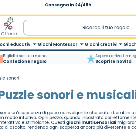
Consegna in 24/48h
Offerte
ochi educativi
Giochi Montessori
Giochi creativi
Gioch
Biglietto scritto a mano
Appena arrivati in ne
Confezione regalo
Scopri le novità
zle sonori
Puzzle sonori e musical
sono un’esperienza di gioco coinvolgente che aiuta i bambini a 
in modo intuitivo. Ogni pezzo, quando incastrato correttamente,
terattivo e stimolante. Questi
giochi multisensoriali
miglioran
tà di ascolto, rendendo ogni scoperta ancora più divertente e c