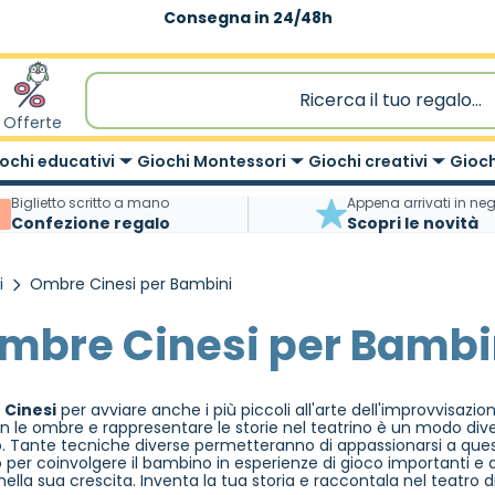
Spedizione gratuita
|
sopra 59,90€
Offerte
ochi educativi
Giochi Montessori
Giochi creativi
Gioch
Biglietto scritto a mano
Appena arrivati in ne
Confezione regalo
Scopri le novità
i
Ombre Cinesi per Bambini
mbre Cinesi per Bambi
Cinesi
per avviare anche i più piccoli all'arte dell'improvvisazio
 le ombre e rappresentare le storie nel teatrino è un modo dive
o. Tante tecniche diverse permetteranno di appassionarsi a ques
po per coinvolgere il bambino in esperienze di gioco importanti e
lla sua crescita. Inventa la tua storia e raccontala nel teatro d