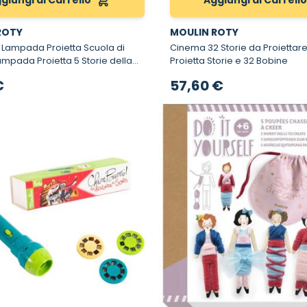
giungi al Carrello
Aggiungi al Carrell
ROTY
MOULIN ROTY
 Lampada Proietta Scuola di
Cinema 32 Storie da Proiettare - Torci
Proietta Storie e 32 Bobine
te
€
57,60 €