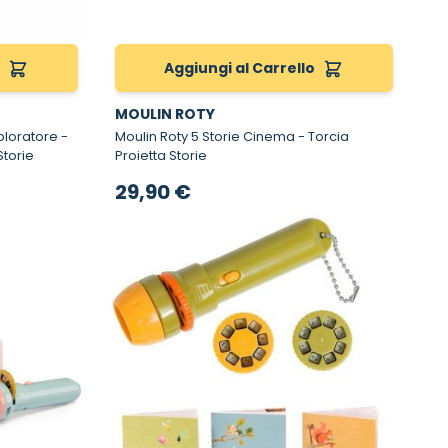
o
Aggiungi al Carrello
MOULIN ROTY
loratore -
Moulin Roty 5 Storie Cinema - Torcia
Storie
Proietta Storie
29,90 €