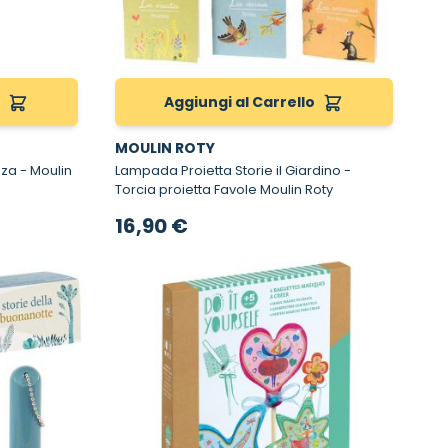
o
Aggiungi al Carrello
MOULIN ROTY
ulin
Lampada Proietta Storie il Giardino -
Torcia proietta Favole Moulin Roty
16,90 €