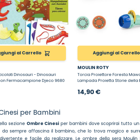
giungi al Carrello
Aggiungi al Carrell
MOULIN ROTY
ati Dinosauri - Dinosauri
Torcia Proiettore Foresta Mawa
i con Fermacampione Djeco 9680
Lampada Proietta Storie della
14,90 €
inesi per Bambini
ella sezione
Ombre Cinesi
per bambini dove scoprirai tutto un a
 da sempre affascina il bambino, che lo trova magico e surrea
divertente e facile da realizzare. Le ombre della sera Moul