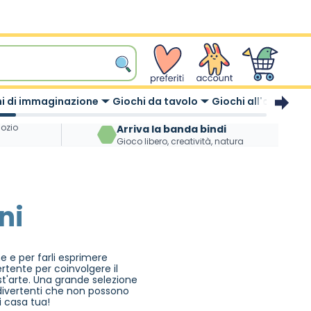
wishlist
Account
Carrello
i di immaginazione
Giochi da tavolo
Giochi all'aperto
gozio
Arriva la banda bindi
Gioco libero, creatività, natura
ni
ne e per farli esprimere
rtente per coinvolgere il
t'arte. Una grande selezione
 divertenti che non possono
i casa tua!