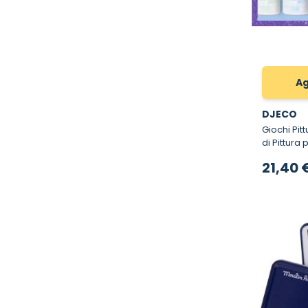
Ag
DJECO
Giochi Pittur
di Pittura 
21,40 