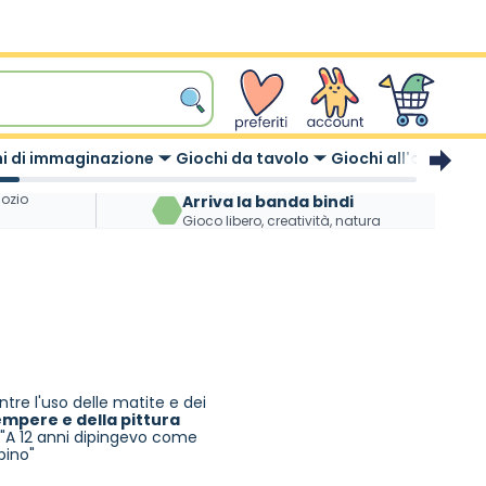
wishlist
Account
Carrello
i di immaginazione
Giochi da tavolo
Giochi all'aperto
gozio
Arriva la banda bindi
Gioco libero, creatività, natura
tre l'uso delle matite e dei
empere e della pittura
:"A 12 anni dipingevo come
bino"