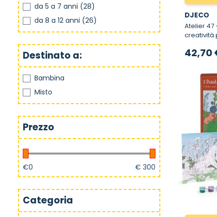
da 5 a 7 anni
(28)
DJECO
da 8 a 12 anni
(26)
Atelier 47 
creatività 
42,70 
Destinato a:
Bambina
Misto
Prezzo
€
0
€
300
Categoria