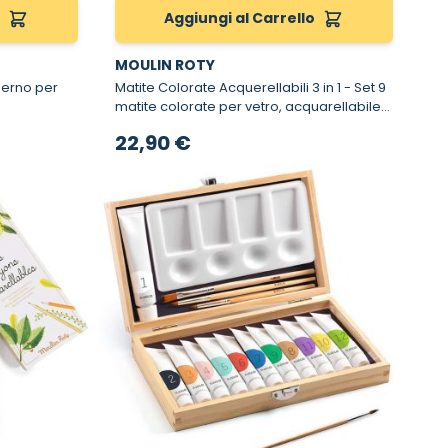
o
Aggiungi al Carrello
MOULIN ROTY
Matite Colorate Acquerellabili 3 in 1 - Set 9
matite colorate per vetro, acquarellabile
e disegno
22,90 €