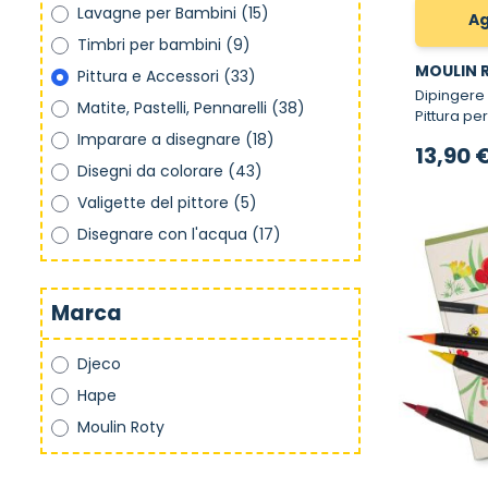
Lavagne per Bambini
(15)
Ag
Timbri per bambini
(9)
MOULIN 
Pittura e Accessori
(33)
Dipingere co
Matite, Pastelli, Pennarelli
(38)
Pittura pe
Imparare a disegnare
(18)
13,90 
Disegni da colorare
(43)
Valigette del pittore
(5)
Disegnare con l'acqua
(17)
Marca
Djeco
Hape
Moulin Roty