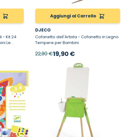
o
Aggiungi al Carrello
DJECO
24
Cofanetto dell'Artista - Cofanetto in Legno
ini Le
Tempere per Bambini
Prezzo speciale
19,90 €
22,90 €