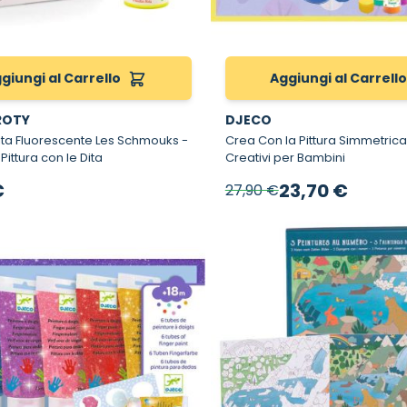
giungi al Carrello
Aggiungi al Carrell
ROTY
DJECO
Dita Fluorescente Les Schmouks -
Crea Con la Pittura Simmetrica - Gioch
Pittura con le Dita
Creativi per Bambini
Prezzo speciale
€
23,70 €
27,90 €