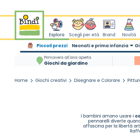
Salta al contenuto
Esplora
Scegli per età
Brand
Novità
Piccoli prezzi
Neonati e prima infanzia
Gi
Primavera all'aria aperta
Giochi da giardino
Home
Giochi creativi
Disegnare e Colorare
Pittu
I bambini amano usare i
co
pennarelli diverte quand
affascina per la libertà 
Raff