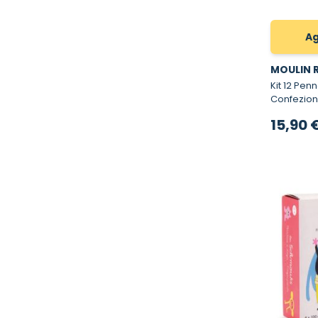
Ag
MOULIN 
Kit 12 Penn
Confezione
per bambi
15,90 