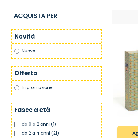
ACQUISTA PER
Novità
Nuovo
Offerta
In promozione
Fasce d'età
da 0 a 2 anni
(1)
da 2 a 4 anni
(21)
Ag