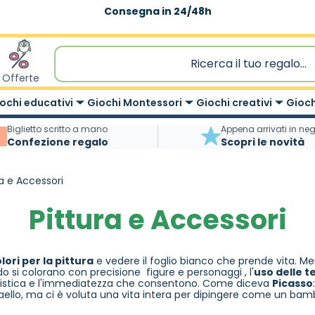
Spedizione gratuita
|
sopra 59,90€
Offerte
ochi educativi
Giochi Montessori
Giochi creativi
Gioch
Biglietto scritto a mano
Appena arrivati in ne
Confezione regalo
Scopri le novità
ra e Accessori
Pittura e Accessori
lori per la pittura
e vedere il foglio bianco che prende vita. Men
o si colorano con precisione figure e personaggi , l'
uso delle t
artistica e l'immediatezza che consentono. Come diceva
Picasso
aello, ma ci è voluta una vita intera per dipingere come un bam