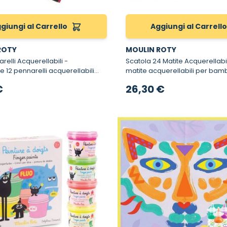
giungi al Carrello
Aggiungi al Carrell
ROTY
MOULIN ROTY
arelli Acquerellabili -
Scatola 24 Matite Acquerellabili - Kit 
 12 pennarelli acquerellabili
matite acquerellabili per bamb
ni
Jardin
€
26,30 €