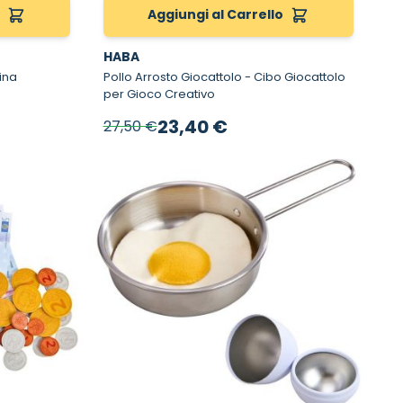
o
Aggiungi al Carrello
HABA
Pollo Arrosto Giocattolo - Cibo Giocattolo
per Gioco Creativo
Prezzo speciale
23,40 €
27,50 €