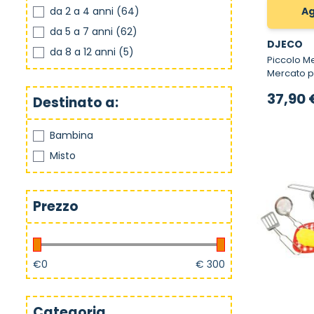
da 2 a 4 anni
(64)
Ag
da 5 a 7 anni
(62)
DJECO
da 8 a 12 anni
(5)
Piccolo Mercat
Mercato p
37,90 
Destinato a:
Bambina
Misto
Prezzo
€
0
€
300
Categoria