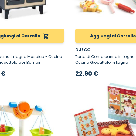
giungi al Carrello
Aggiungi al Carrell
DJECO
a In legno Mosaico - Cucina
Torta di Compleanno in Legno - Accessori
iocattolo per Bambini
Cucina Giocattolo in Legno
 €
22,90 €