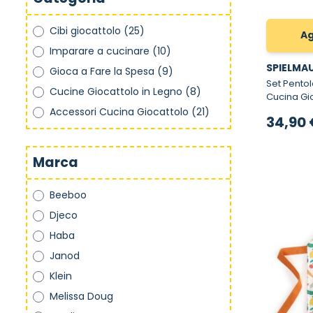
Cibi giocattolo
(25)
Ag
Imparare a cucinare
(10)
SPIELMA
Gioca a Fare la Spesa
(9)
Set Pentole in 
Cucine Giocattolo in Legno
(8)
Cucina Gi
Accessori Cucina Giocattolo
(21)
34,90 
Marca
Beeboo
Djeco
Haba
Janod
Klein
Melissa Doug