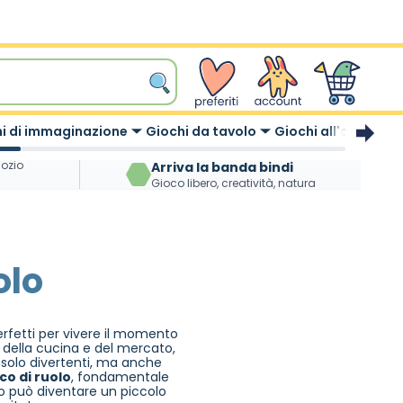
wishlist
Account
Carrello
i di immaginazione
Giochi da tavolo
Giochi all'aperto
gozio
Arriva la banda bindi
Gioco libero, creatività, natura
olo
erfetti per vivere il momento
 della cucina e del mercato,
solo divertenti, ma anche
co di ruolo
, fondamentale
o può diventare un piccolo