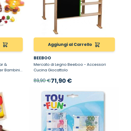
o
Aggiungi al Carrello
BEEBOO
ar &
Mercato di Legno Beeboo - Accessori
Cucina Giocattolo
Prezzo speciale
71,90 €
89,90 €