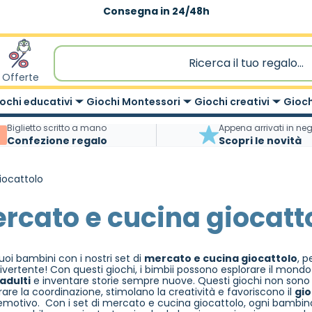
Spedizione gratuita
|
sopra 59,90€
Offerte
ochi educativi
Giochi Montessori
Giochi creativi
Gioch
Biglietto scritto a mano
Appena arrivati in ne
Confezione regalo
Scopri le novità
iocattolo
rcato e cucina giocatt
tuoi bambini con i nostri set di
mercato e cucina giocattolo
, p
ivertente! Con questi giochi, i bimbii possono esplorare il mondo
 adulti
e inventare storie sempre nuove. Questi giochi non sono 
rare la coordinazione, stimolano la creatività e favoriscono il
gio
d emotivo. Con i set di mercato e cucina giocattolo, ogni bambin