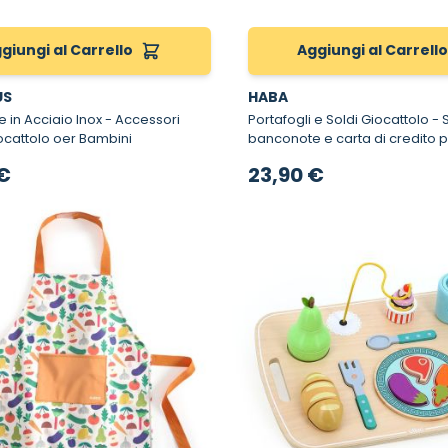
giungi al Carrello
Aggiungi al Carrell
US
HABA
Acciaio Inox - Accessori
Portafogli e Soldi Giocattolo - Set monete,
ocattolo oer Bambini
banconote e carta di credito 
€
23,90 €