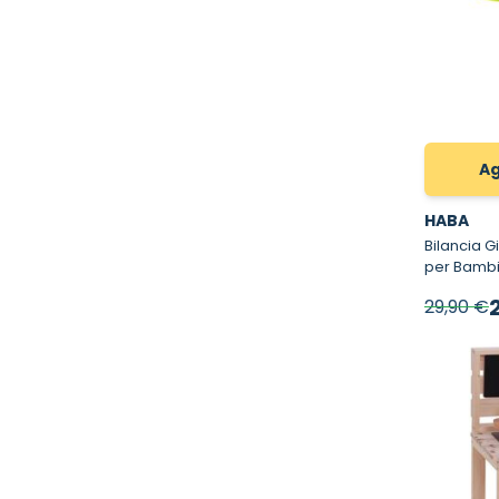
Ag
HABA
Bilancia Giocatt
per Bambi
P
29,90 €