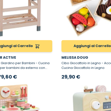
giungi al Carrello
Aggiungi al Carrell
 ACTIVE
MELISSA DOUG
ardino per Bambini - Cucina
Cibo Giocattolo in Legno - Accessori
 per bambini da esterno con
Cucina Giocattolo in Legno
rezzo speciale
79,60 €
29,90 €