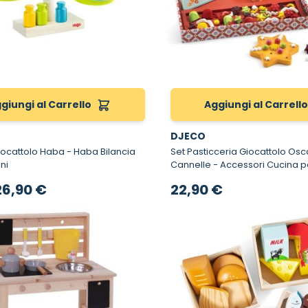
giungi al Carrello
Aggiungi al Carrell
DJECO
olo Haba - Haba Bilancia
Set Pasticceria Giocattolo Osc
ni
Cannelle - Accessori Cucina per Bambini
Djeco
rezzo speciale
26,90 €
22,90 €