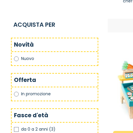
chef
ACQUISTA PER
Novità
Nuovo
Offerta
In promozione
Fasce d'età
da 0 a 2 anni
(3)