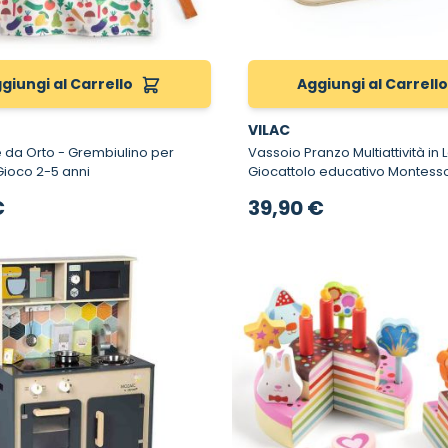
giungi al Carrello
Aggiungi al Carrell
VILAC
- Grembiulino per
Vassoio Pranzo Multiattività in 
Gioco 2-5 anni
Giocattolo educativo Montesso
bambini dai 18 mesi
€
39,90 €