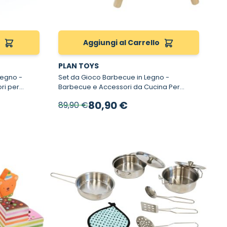
o
Aggiungi al Carrello
PLAN TOYS
Legno -
Set da Gioco Barbecue in Legno -
ri per
Barbecue e Accessori da Cucina Per
Bambini
Prezzo speciale
80,90 €
89,90 €