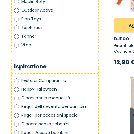
Moulin Roty
Outdoor Active
Plan Toys
Ag
Spielmaus
Tanner
DJECO
Vilac
Grembiule da Orto 
Cucina e 
12,90 
Ispirazione
Festa di Compleanno
Happy Halloween
Giochi per la manualità
Regali dell avvento per bambini
Regali per occasioni speciali
Giocare senza schermi
Regali Pasqua bambini