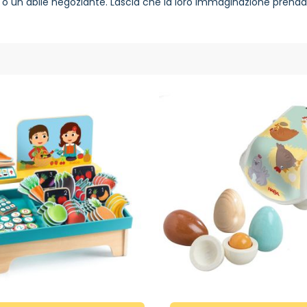
 o un abile negoziante. Lascia che la loro immaginazione prenda 