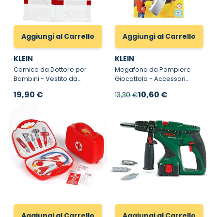
Aggiungi al Carrello
Aggiungi al Carrello
KLEIN
KLEIN
Camice da Dottore per
Megafono da Pompiere
Bambini - Vestito da
Giocattolo - Accessori
Dottore per Bambini 3/6
Giocattolo Pompieri con
Prezzo speciale
19,90 €
10,60 €
13,30 €
anni Klein
Suoni
Aggiungi al Carrello
Aggiungi al Carrello