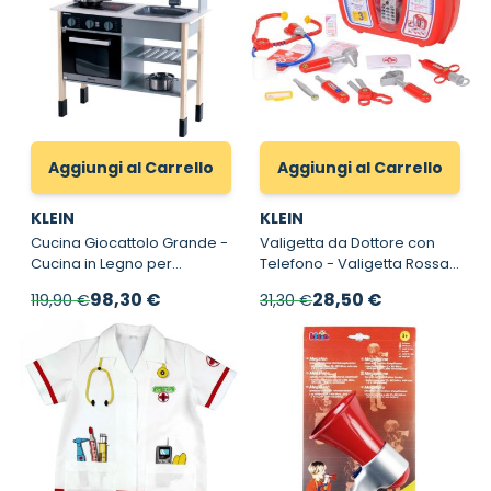
Aggiungi al Carrello
Aggiungi al Carrello
KLEIN
KLEIN
Cucina Giocattolo Grande -
Valigetta da Dottore con
Cucina in Legno per
Telefono - Valigetta Rossa
Bambini
Klein per le emergenze
Prezzo speciale
Prezzo speciale
98,30 €
28,50 €
119,90 €
31,30 €