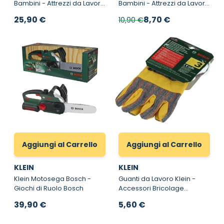
Bambini - Attrezzi da Lavoro
Bambini - Attrezzi da Lavoro
per Bambini Bosch
Bosch
Prezzo speciale
25,90 €
8,70 €
10,90 €
Aggiungi al Carrello
Aggiungi al Carrello
KLEIN
KLEIN
Klein Motosega Bosch -
Guanti da Lavoro Klein -
Giochi di Ruolo Bosch
Accessori Bricolage
Giocattolo
39,90 €
5,60 €