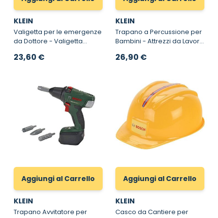
KLEIN
KLEIN
Valigetta per le emergenze
Trapano a Percussione per
da Dottore - Valigetta
Bambini - Attrezzi da Lavoro
Rossa Klein per le
per Bambini Bosch
23,60 €
26,90 €
emergenze
Aggiungi al Carrello
Aggiungi al Carrello
KLEIN
KLEIN
Trapano Avvitatore per
Casco da Cantiere per