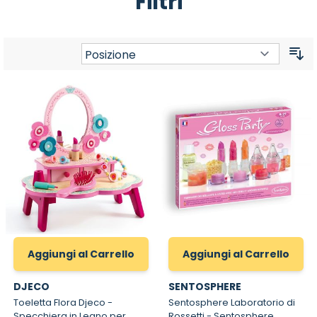
Filtri
Or
Aggiungi al Carrello
Aggiungi al Carrello
DJECO
SENTOSPHERE
Toeletta Flora Djeco -
Sentosphere Laboratorio di
Specchiera in Legno per
Rossetti - Sentosphere