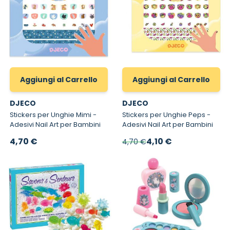
Aggiungi al Carrello
Aggiungi al Carrello
DJECO
DJECO
Stickers per Unghie Mimi -
Stickers per Unghie Peps -
Adesivi Nail Art per Bambini
Adesivi Nail Art per Bambini
Prezzo speciale
4,70 €
4,10 €
4,70 €