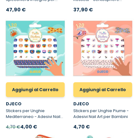
Bambine
Laboratorio di Rossetti 257
47,90 €
37,90 €
Aggiungi al Carrello
Aggiungi al Carrello
DJECO
DJECO
Stickers per Unghie
Stickers per Unghie Piume -
Mediterraneo - Adesivi Nail
Adesivi Nail Art per Bambini
Art per Bambini
Prezzo speciale
4,00 €
4,70 €
4,70 €