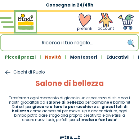
Consegna in 24/48h
Salta al contenuto
wishlist
Account
Carrello
Piccoli prezzi
Novità
Montessori
Educativi
Giochi di Ruolo
Salone di bellezza
Trasforma ogni momento di gioco in un'esperienza di stile con i
nostri giocattoli da
salone di bellezza
per bambine e bambini!
Dai set per
giocare a fare le parrucchiere
ai
giocattoli di
bellezza
come accessori per make-up e acconciature, ogni
bimbo potrà dare sfogo alla propria creatività e divertirsi a
creare nuovi look, perfetti per
stimolare fantasia
!