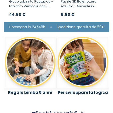
Gioco Labirinto Routatrou -
Puzzle 3D Balenottera
Labirinto Verticale con 3
Azzurra - Animale in
Scenari
Cartone da Costruire e
44,90 €
6,90 €
Collezionare
Consegna in 24/48h
Spedizione gratuita da 59€
1.
Regalo bimba 5 anni
Per sviluppare la logica