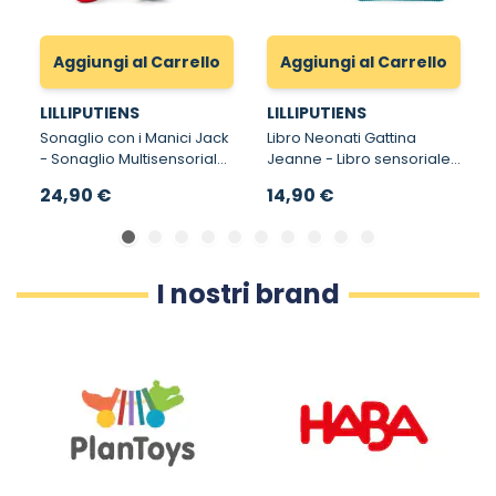
Aggiungi al Carrello
Aggiungi al Carrello
LILLIPUTIENS
LILLIPUTIENS
Sonaglio con i Manici Jack
Libro Neonati Gattina
- Sonaglio Multisensoriale
Jeanne - Libro sensoriale
in Tessuto
per neonati con anello
24,90 €
14,90 €
della dentizione
I nostri brand