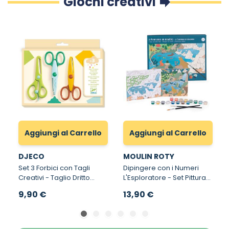
Giochi creativi
Aggiungi al Carrello
Aggiungi al Carrello
DJECO
MOULIN ROTY
Set 3 Forbici con Tagli
Dipingere con i Numeri
Creativi - Taglio Dritto
L'Esploratore - Set Pittura
Ondulato e Dentellato
per Bambini con i Numeri
9,90 €
13,90 €