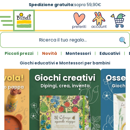
Spedizione gratuita
|
sopra 59,90€
Salta al contenuto
wishlist
Account
Carrello
Piccoli prezzi
Novità
Montessori
Educativi
Giochi educativi e Montessori per bambini
avola!
Giochi creativi
Osser
Dipingi, crea, inventa
Giochi pe
nto pappa
n