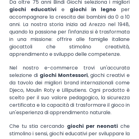
Da oltre 75 anni Bindi Giochi seleziona i migliori
giochi educativi
e
giochi in legno
per
accompagnare la crescita dei bambini da 0 a 10
anni. La nostra storia inizia ad Arezzo nel 1948,
quando la passione per l'infanzia si è trasformata
in una missione: offrire alle famiglie italiane
giocattoli che stimolino creatività,
apprendimento e sviluppo delle competenze.
Nel nostro e-commerce trovi un'accurata
selezione di
giochi Montessori
, giochi creativi e
da tavolo dei migliori brand internazionali come
Djeco, Moulin Roty e Lilliputiens. Ogni prodotto è
scelto per il suo valore pedagogico, la sicurezza
certificata e la capacità di trasformare il gioco in
un'esperienza di apprendimento naturale.
Che tu stia cercando
giochi per neonati
che
stimolino i sensi, giochi educativi per sviluppare la