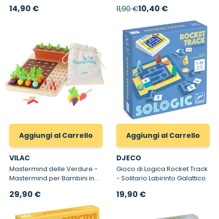
Bambini
Logica per Bambini 7 anni
Prezzo speciale
14,90 €
10,40 €
11,90 €
Aggiungi al Carrello
Aggiungi al Carrello
VILAC
DJECO
Mastermind delle Verdure -
Gioco di Logica Rocket Track
Mastermind per Bambini in
- Solitario Labirinto Galattico
Legno
29,90 €
19,90 €