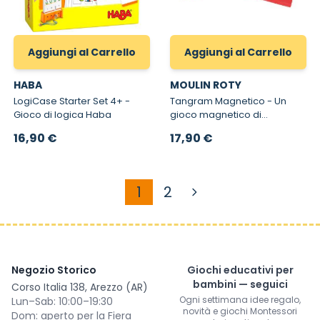
Aggiungi al Carrello
Aggiungi al Carrello
HABA
MOULIN ROTY
LogiCase Starter Set 4+ -
Tangram Magnetico - Un
Gioco di logica Haba
gioco magnetico di
riflessione e logica Moulin
16,90 €
17,90 €
Roty
1
2
Attualmente stai leggend
Pagina
Negozio Storico
Giochi educativi per
bambini — seguici
Corso Italia 138, Arezzo (AR)
Ogni settimana idee regalo,
Lun–Sab: 10:00–19:30
novità e giochi Montessori
Dom: aperto per la Fiera