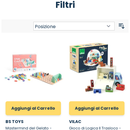
Filtri
Or
Aggiungi al Carrello
Aggiungi al Carrello
BS TOYS
VILAC
Mastermind del Gelato -
Gioco di Logica Il Trasloco -