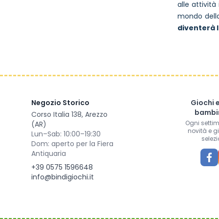
alle attivit
mondo della
diventerà l
Negozio Storico
Giochi 
bambin
Corso Italia 138, Arezzo
Ogni setti
(AR)
novità e g
Lun–Sab: 10:00–19:30
selezi
Dom: aperto per la Fiera
Antiquaria
+39 0575 1596648
info@bindigiochi.it