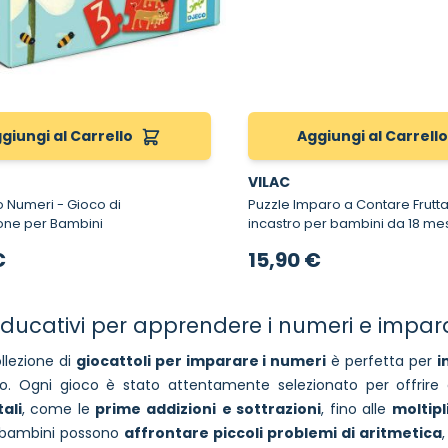
giungi al Carrello
Aggiungi al Carrell
VILAC
ri - Gioco di
Puzzle Imparo a Contare Frutta - Puzzle a
one per Bambini
incastro per bambini da 18 me
€
15,90 €
educativi per apprendere i numeri e impar
llezione di
giocattoli per imparare i numeri
è perfetta per
i
iso. Ogni gioco è stato attentamente selezionato per offrir
ali
, come le
prime addizioni
e sottrazioni
, fino alle
moltipl
 i bambini possono
affrontare piccoli problemi di aritmetica