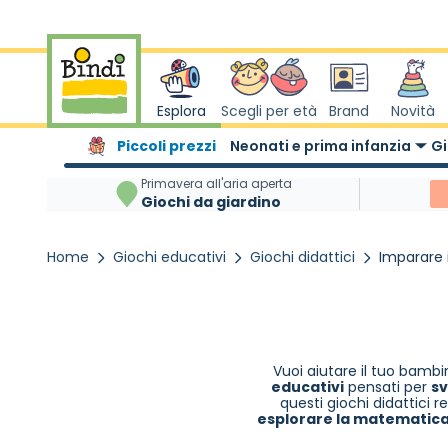
Salta al contenuto
Esplora
Scegli per età
Brand
Novità
Piccoli prezzi
Neonati e prima infanzia
Gi
Primavera all'aria aperta
Giochi da giardino
Home
Giochi educativi
Giochi didattici
Imparare 
Vuoi aiutare il tuo bamb
educativi
pensati per
sv
questi giochi didattici r
esplorare la matematic