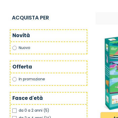
ACQUISTA PER
Novità
Nuovo
Offerta
In promozione
Fasce d'età
da 0 a 2 anni
(5)