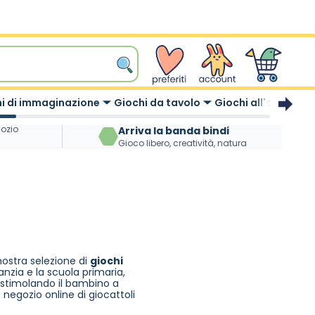
wishlist
Account
Carrello
i di immaginazione
Giochi da tavolo
Giochi all'aperto
gozio
Arriva la banda bindi
Gioco libero, creatività, natura
nostra selezione di
giochi
nfanzia e la scuola primaria,
stimolando il bambino a
o
negozio online di giocattoli