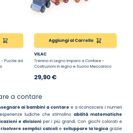
o
Aggiungi al Carrello
VILAC
d
Trenino in Legno Imparo a Contare -
si
Costruzioni in legno e Suono Meccanico
29,90 €
are a contare
nsegnare ai bambini a contare
e a riconoscere i numeri
e esperienze ludiche che stimolino
abilità matematiche
icazioni e divisioni
per i più grandi. Con giochi colorati e
,
risolvere semplici calcoli
e
sviluppare la logica
grazie