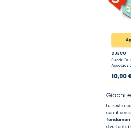
Ag
DJECO
Puzzle Duo Nume
Associazi
10,90 
Giochi 
La nostra co
con il sorr
fondament
divertenti,