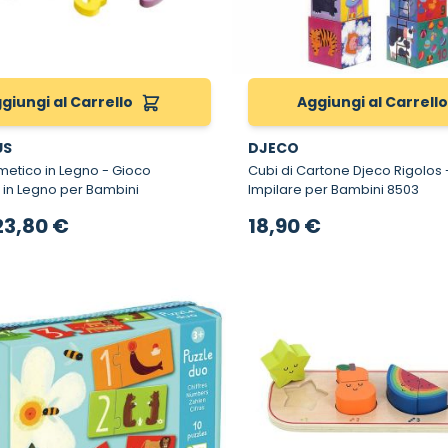
giungi al Carrello
Aggiungi al Carrell
US
DJECO
ico in Legno - Gioco
Cubi di Cartone Djeco Rigolos - Cubi da
 in Legno per Bambini
Impilare per Bambini 8503
rezzo speciale
23,80 €
18,90 €