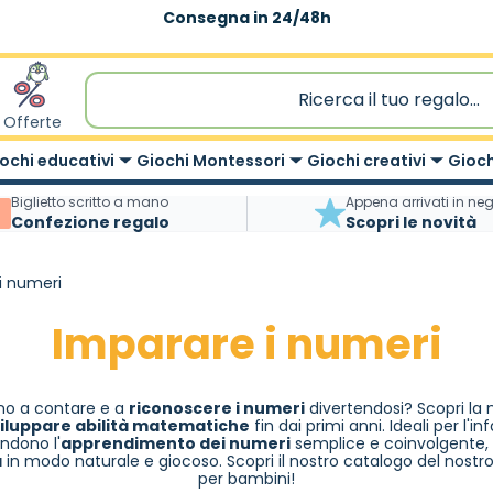
Spedizione gratuita
|
sopra 59,90€
Offerte
ochi educativi
Giochi Montessori
Giochi creativi
Gioch
Biglietto scritto a mano
Appena arrivati in ne
Confezione regalo
Scopri le novità
i numeri
Imparare i numeri
ino a contare e a
riconoscere i numeri
divertendosi? Scopri la 
iluppare abilità matematiche
fin dai primi anni. Ideali per l'i
endono l'
apprendimento dei numeri
semplice e coinvolgente, 
a
in modo naturale e giocoso. Scopri il nostro catalogo del nostr
per bambini
!