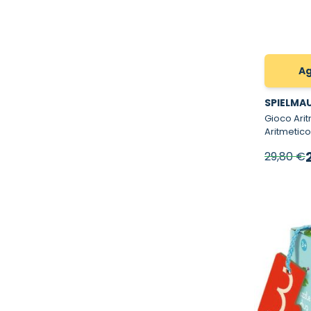
Ag
SPIELMA
Gioco Aritmet
Aritmetico
P
29,80 €