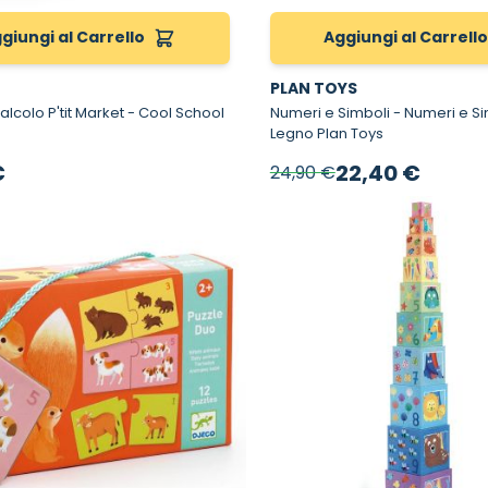
giungi al Carrello
Aggiungi al Carrell
PLAN TOYS
o P'tit Market - Cool School
Numeri e Simboli - Numeri e Simboli in
Legno Plan Toys
Prezzo speciale
€
22,40 €
24,90 €