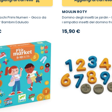
giungi al Carrello
Aggiungi al Carrell
MOULIN ROTY
 Primi Numeri - Gioco da
Domino degli insetti Le jardin - Divertiti con
r Bambini Eduludo
i simpatici insetti del domino fr
creato da Moulin Roty
€
15,90 €