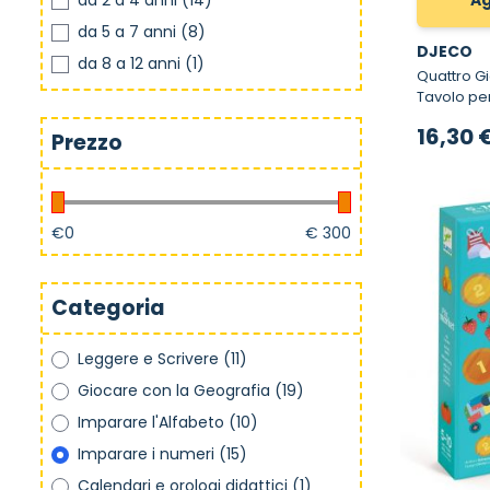
da 2 a 4 anni
(14)
Ag
da 5 a 7 anni
(8)
DJECO
da 8 a 12 anni
(1)
Quattro Giochi
Tavolo pe
16,30 
Prezzo
€
0
€
300
Categoria
Leggere e Scrivere
(11)
Giocare con la Geografia
(19)
Imparare l'Alfabeto
(10)
Imparare i numeri
(15)
Calendari e orologi didattici
(1)