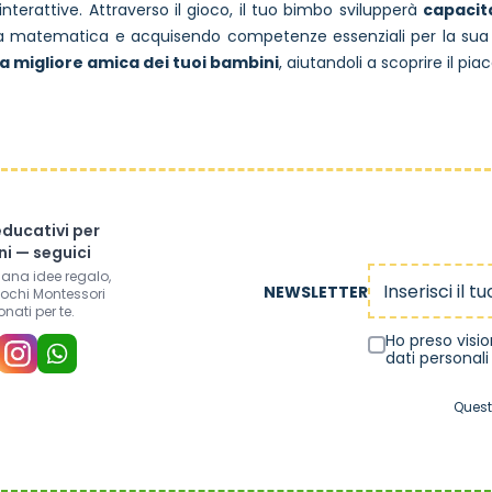
à interattive. Attraverso il gioco, il tuo bimbo svilupperà
capacit
 matematica e acquisendo competenze essenziali per la sua cr
a migliore amica dei tuoi bambini
, aiutandoli a scoprire il pia
educativi per
i — seguici
Indirizzo email
mana idee regalo,
NEWSLETTER
iochi Montessori
onati per te.
Ho preso visi
dati personali
Quest