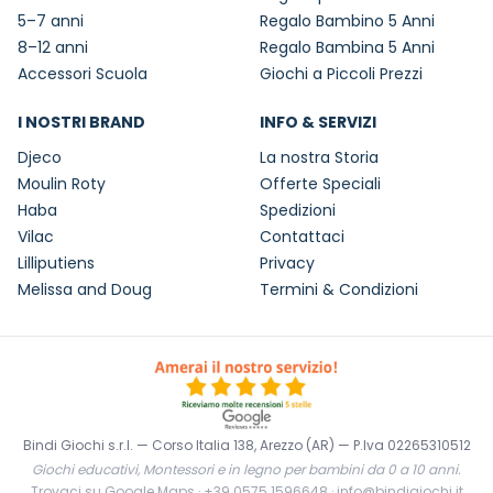
5–7 anni
Regalo Bambino 5 Anni
8–12 anni
Regalo Bambina 5 Anni
Accessori Scuola
Giochi a Piccoli Prezzi
I NOSTRI BRAND
INFO & SERVIZI
Djeco
La nostra Storia
Moulin Roty
Offerte Speciali
Haba
Spedizioni
Vilac
Contattaci
Lilliputiens
Privacy
Melissa and Doug
Termini & Condizioni
Bindi Giochi s.r.l. — Corso Italia 138, Arezzo (AR) — P.Iva 02265310512
Giochi educativi, Montessori e in legno per bambini da 0 a 10 anni.
Trovaci su Google Maps
·
+39 0575 1596648
·
info@bindigiochi.it