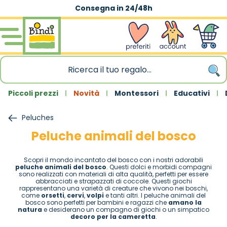
Consegna in 24/48h
Salta al contenuto
wishlist
Account
Carrello
Piccoli prezzi
Novità
Montessori
Educativi
Peluches
Peluche animali del bosco
Scopri il mondo incantato del bosco con i nostri adorabili
peluche animali del bosco
. Questi dolci e morbidi compagni
sono realizzati con materiali di alta qualità, perfetti per essere
abbracciati e strapazzati di coccole. Questi giochi
rappresentano una varietà di creature che vivono nei boschi,
come
orsetti
,
cervi
,
volpi
e tanti altri. I peluche animali del
bosco sono perfetti per bambini e ragazzi che
amano la
natura
e desiderano un compagno di giochi o un simpatico
decoro per la cameretta
.