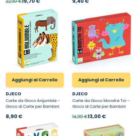
Prezzo speciale
19,70 €
9,40 €
22,90 €
Aggiungi al Carrello
Aggiungi al Carrello
DJECO
DJECO
Carte da Gioco Anijumble -
Carte da Gioco Monstre Toi -
Gioco di Carte per Bambini
Gioco di Carte per Bambini
Prezzo speciale
8,90 €
13,00 €
14,90 €