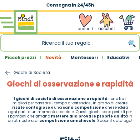
Spedizione gratuita
|
sopra 59,90€
Salta al contenuto
wishlist
Account
Carrello
Piccoli prezzi
Novità
Montessori
Educativi
Giochi di Società
Giochi di osservazione e rapidità
I
giochi di società di osservazione e rapidità
sono tra i
migliori per passare il tempo divertendosi, in grado di creare
risate contagiose
e una
sana competizione
che renderà
ogni partita un momento speciale. Questi giochi sono perfetti per
i bambini che amano
mettere alla prova le proprie abilità
in
un'atmosfera di
competizione amichevole
. Scopri il catalogo!