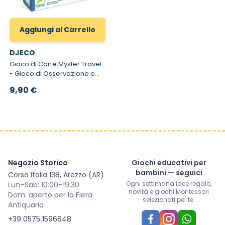
Aggiungi al Carrello
DJECO
Gioco di Carte Myster Travel
- Gioco di Osservazione e
velocità per bambini da 4
9,90 €
anni
Negozio Storico
Giochi educativi per
bambini — seguici
Corso Italia 138, Arezzo (AR)
Ogni settimana idee regalo,
Lun–Sab: 10:00–19:30
novità e giochi Montessori
Dom: aperto per la Fiera
selezionati per te.
Antiquaria
+39 0575 1596648