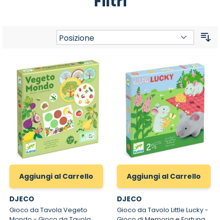
Filtri
Or
Aggiungi al Carrello
Aggiungi al Carrello
DJECO
DJECO
Gioco da Tavola Vegeto
Gioco da Tavolo Little Lucky -
Mondo - Gioco da Tavola
Gioco di Memoria e Fortuna