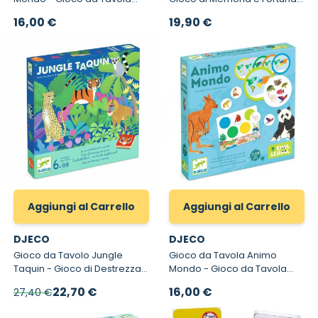
per Bambini sulle Stagioni
per Bambini
16,00 €
19,90 €
Aggiungi al Carrello
Aggiungi al Carrello
DJECO
DJECO
Gioco da Tavolo Jungle
Gioco da Tavola Animo
Taquin - Gioco di Destrezza
Mondo - Gioco da Tavola
e Velocità per Bambini
per Bambini
Prezzo speciale
22,70 €
16,00 €
27,40 €