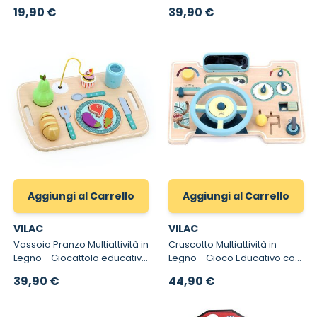
Unire
in Legno
19,90 €
39,90 €
Aggiungi al Carrello
Aggiungi al Carrello
VILAC
VILAC
Vassoio Pranzo Multiattività in
Cruscotto Multiattività in
Legno - Giocattolo educativo
Legno - Gioco Educativo con
Montessori per bambini dai
Volante per Bambini da 18
39,90 €
44,90 €
18 mesi
mesi