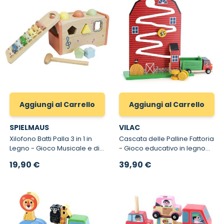
Aggiungi al Carrello
Aggiungi al Carrello
SPIELMAUS
VILAC
Xilofono Batti Palla 3 in 1 in
Cascata delle Palline Fattoria
Legno - Gioco Musicale e di
- Gioco educativo in legno
Coordinazione 3 in 1 per
montessori
19,90 €
39,90 €
Bambini