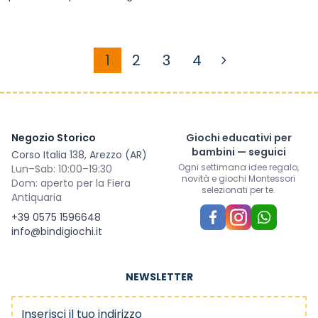
1
2
3
4
Attualmente stai leggendo la
Pagina
Pagina
Pagina
Negozio Storico
Giochi educativi per
bambini — seguici
Corso Italia 138, Arezzo (AR)
Ogni settimana idee regalo,
Lun–Sab: 10:00–19:30
novità e giochi Montessori
Dom: aperto per la Fiera
selezionati per te.
Antiquaria
+39 0575 1596648
info@bindigiochi.it
NEWSLETTER
Indirizzo email