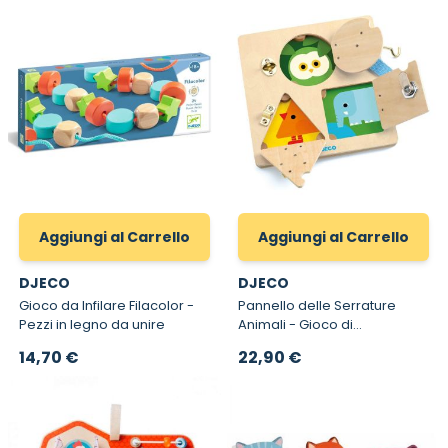
Aggiungi al Carrello
Aggiungi al Carrello
DJECO
DJECO
Gioco da Infilare Filacolor -
Pannello delle Serrature
Pezzi in legno da unire
Animali - Gioco di
manipolazione in legno
14,70 €
22,90 €
Djeco 6213