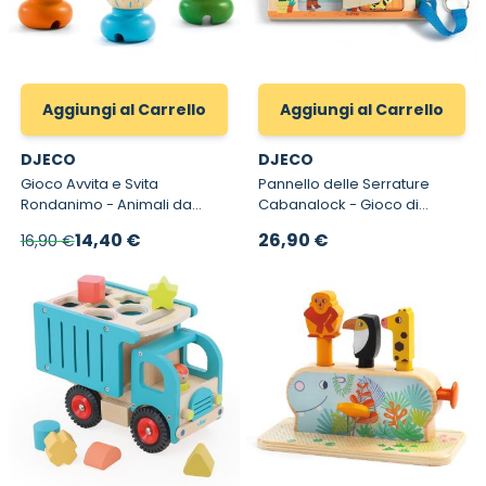
Aggiungi al Carrello
Aggiungi al Carrello
DJECO
DJECO
Gioco Avvita e Svita
Pannello delle Serrature
Rondanimo - Animali da
Cabanalock - Gioco di
Montare in Legno Djeco 6312
Manipolazione in Legno
Prezzo speciale
14,40 €
26,90 €
16,90 €