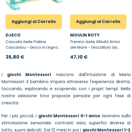
Aggiungi al Carrello
Aggiungi al Carrello
DJECO
MOULIN ROTY
Cascata delle Palline
Trenino delle Attività Amici
Cascadou - Gioco in Legno
del Mare - Giocattolo da
Motricità Fine
Trainare in Legno
35,80 €
47,10 €
I
giochi Montessori
nascono dall'intuizione di Maria
Montessori: il bambino impara attraverso l'esperienza diretta,
toccando, esplorando e scoprendo con i propri tempi. Nella
nostra selezione trovi proposte pensate per ogni fase di
crescita.
Per i più piccoli, i
giochi Montessori 0-1 anno
lavorano sulla
stimolazione sensoriale: contrasti visivi, superfici diverse al
tatto, suoni delicati. Dai 12 mesi in poi i
giochi Montessori 1-2