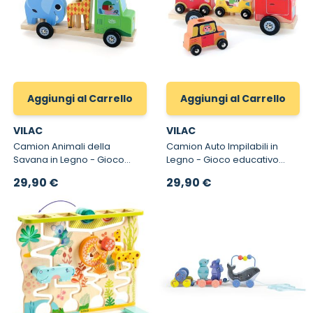
Aggiungi al Carrello
Aggiungi al Carrello
VILAC
VILAC
Camion Animali della
Camion Auto Impilabili in
Savana in Legno - Gioco
Legno - Gioco educativo
educativo Montessori per
Montessori per bambini
29,90 €
29,90 €
bambini Empil'auto Animo
Empil'auto City