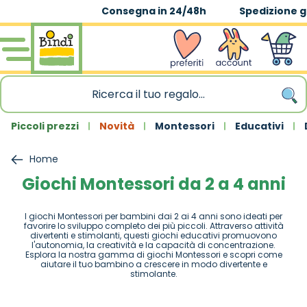
Spedizione gratuita
|
sopra 59,90€
Salta al contenuto
wishlist
Account
Carrello
Piccoli prezzi
Novità
Montessori
Educativi
Home
Giochi Montessori da 2 a 4 anni
I giochi Montessori per bambini dai 2 ai 4 anni sono ideati per
favorire lo sviluppo completo dei più piccoli. Attraverso attività
divertenti e stimolanti, questi giochi educativi promuovono
l'autonomia, la creatività e la capacità di concentrazione.
Esplora la nostra gamma di giochi Montessori e scopri come
aiutare il tuo bambino a crescere in modo divertente e
stimolante.