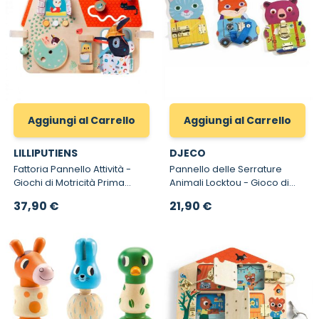
Aggiungi al Carrello
Aggiungi al Carrello
LILLIPUTIENS
DJECO
Fattoria Pannello Attività -
Pannello delle Serrature
Giochi di Motricità Prima
Animali Locktou - Gioco di
Infanzia Lilliputiens
manipolazione in legno
37,90 €
21,90 €
Djeco 1664