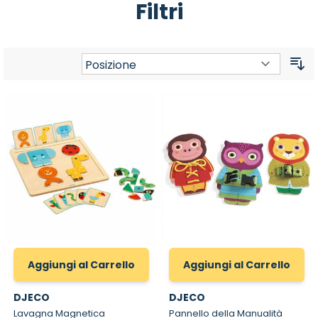
Filtri
Or
Aggiungi al Carrello
Aggiungi al Carrello
DJECO
DJECO
Lavagna Magnetica
Pannello della Manualità