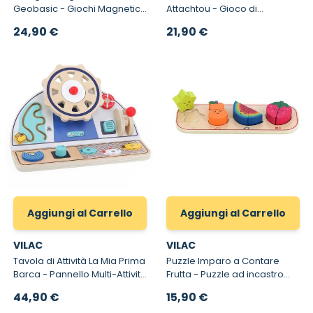
Geobasic - Giochi Magnetici
Attachtou - Gioco di
Djeco
Manipolazione in Legno
24,90 €
21,90 €
Aggiungi al Carrello
Aggiungi al Carrello
VILAC
VILAC
Tavola di Attività La Mia Prima
Puzzle Imparo a Contare
Barca - Pannello Multi-Attività
Frutta - Puzzle ad incastro
con Volante e Pesca
per bambini da 18 mesi
44,90 €
15,90 €
Magnetica