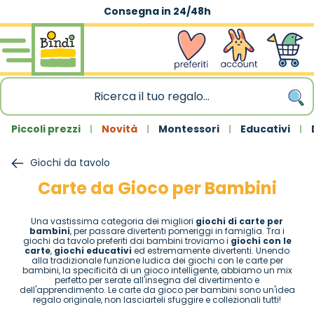
Spedizione gratuita
|
sopra 59,90€
Salta al contenuto
wishlist
Account
Carrello
Piccoli prezzi
Novità
Montessori
Educativi
Giochi da tavolo
Carte da Gioco per Bambini
Una vastissima categoria dei migliori
giochi di carte per
bambini
, per passare divertenti pomeriggi in famiglia. Tra i
giochi da tavolo preferiti dai bambini troviamo i
giochi con le
carte
,
giochi educativi
ed estremamente divertenti. Unendo
alla tradizionale funzione ludica dei giochi con le carte per
bambini, la specificità di un gioco intelligente, abbiamo un mix
perfetto per serate all'insegna del divertimento e
dell'apprendimento. Le carte da gioco per bambini sono un'idea
regalo originale, non lasciarteli sfuggire e collezionali tutti!