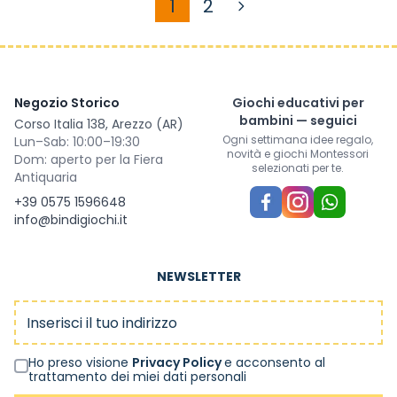
1
2
Attualmente stai leggend
Pagina
Negozio Storico
Giochi educativi per
bambini — seguici
Corso Italia 138, Arezzo (AR)
Ogni settimana idee regalo,
Lun–Sab: 10:00–19:30
novità e giochi Montessori
Dom: aperto per la Fiera
selezionati per te.
Antiquaria
+39 0575 1596648
info@bindigiochi.it
NEWSLETTER
Indirizzo email
Ho preso visione
Privacy Policy
e acconsento al
trattamento dei miei dati personali