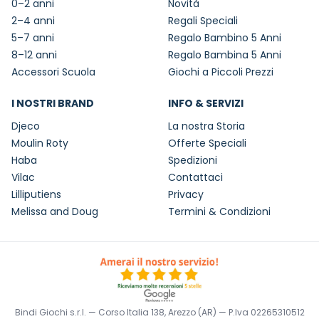
0–2 anni
Novità
2–4 anni
Regali Speciali
5–7 anni
Regalo Bambino 5 Anni
8–12 anni
Regalo Bambina 5 Anni
Accessori Scuola
Giochi a Piccoli Prezzi
I NOSTRI BRAND
INFO & SERVIZI
Djeco
La nostra Storia
Moulin Roty
Offerte Speciali
Haba
Spedizioni
Vilac
Contattaci
Lilliputiens
Privacy
Melissa and Doug
Termini & Condizioni
Bindi Giochi s.r.l. — Corso Italia 138, Arezzo (AR) — P.Iva 02265310512