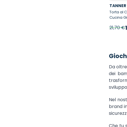
TANNER
Torta al Cioc
Cucina Gi
P
21,70 €
Gioch
Da oltre
dei bam
trasfor
svilupp
Nel nos
brand in
sicurezz
Che tu 