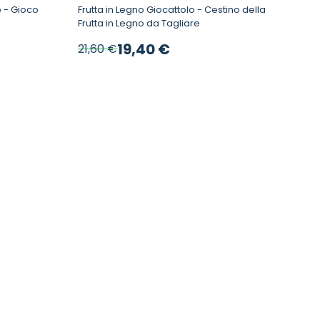
o
Frutta in Legno Giocattolo - Cestino della
Frutta in Legno da Tagliare
Prezzo speciale
19,40 €
21,60 €