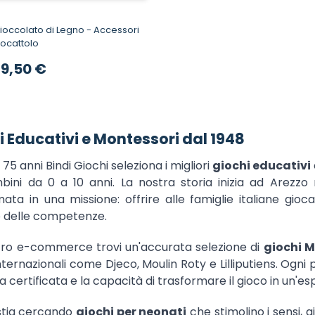
colato di Legno - Accessori
ocattolo
rezzo speciale
19,50 €
i Educativi e Montessori dal 1948
 75 anni Bindi Giochi seleziona i migliori
giochi educativi
bini da 0 a 10 anni. La nostra storia inizia ad Arezzo 
mata in una missione: offrire alle famiglie italiane gio
o delle competenze.
tro e-commerce trovi un'accurata selezione di
giochi M
ternazionali come Djeco, Moulin Roty e Lilliputiens. Ogni 
a certificata e la capacità di trasformare il gioco in un'
stia cercando
giochi per neonati
che stimolino i sensi, g