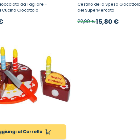
ioccolato da Tagliare -
Cestino della Spesa Giocattolo - Gioc
 Cucina Giocattolo
del SuperMercato
Prezzo speciale
 €
15,80 €
22,90 €
ggiungi al Carrello