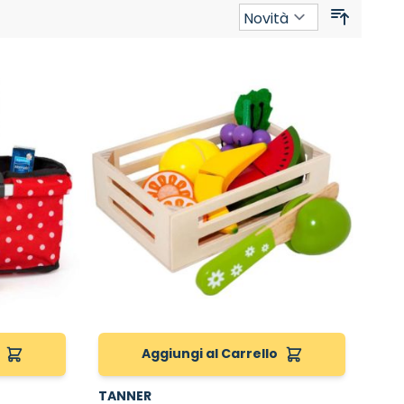
Ordina p
Aggiungi al Carrello
TANNER