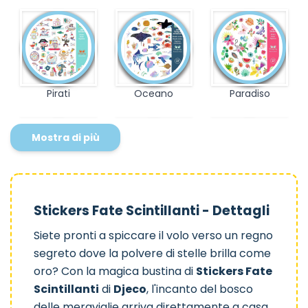
Pirati
Oceano
Paradiso
Mostra di più
Sirene
Robot
Bosco
Stickers Fate Scintillanti - Dettagli
Siete pronti a spiccare il volo verso un regno
segreto dove la polvere di stelle brilla come
oro? Con la magica bustina di
Stickers Fate
Scintillanti
di
Djeco
, l'incanto del bosco
delle meraviglie arriva direttamente a casa