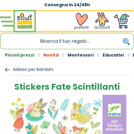
Consegna in 24/48h
Salta al contenuto
wishlist
Account
Carrello
Piccoli prezzi
Novità
Montessori
Educativi
Adesivi per Bambini
Stickers Fate Scintillanti