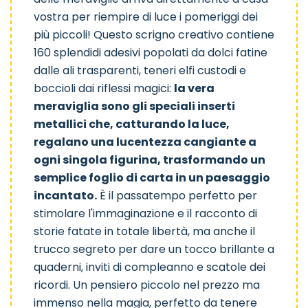
Giardino
Sirene
Motors
vostra per riempire di luce i pomeriggi dei
più piccoli! Questo scrigno creativo contiene
160 splendidi adesivi popolati da dolci fatine
dalle ali trasparenti, teneri elfi custodi e
boccioli dai riflessi magici:
la vera
meraviglia sono gli speciali inserti
Principesse
Savana
Tinyly
metallici che, catturando la luce,
regalano una lucentezza cangiante a
ogni singola figurina, trasformando un
semplice foglio di carta in un paesaggio
incantato.
È il passatempo perfetto per
stimolare l'immaginazione e il racconto di
Dinosauri
Storie
Cavalieri
storie fatate in totale libertà, ma anche il
trucco segreto per dare un tocco brillante a
quaderni, inviti di compleanno e scatole dei
ricordi. Un pensiero piccolo nel prezzo ma
immenso nella magia, perfetto da tenere