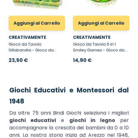
Aggiungi al Carrello
Aggiungi al Carrello
CREATIVAMENTE
CREATIVAMENTE
Gioco da Tavolo
Gioco da Tavolo 5 in 1
Sillabandia - Gioco da
Smiley Games - Gioco da
Tavolo Sillabandia
Tavolo 5 in 1 Smiley Games
23,50 €
14,90 €
Creativamente 161
Creativamente
Giochi Educativi e Montessori dal
1948
Da oltre 75 anni Bindi Giochi seleziona i migliori
giochi educativi
e
giochi in legno
per
accompagnare la crescita dei bambini da 0 a 10
anni. La nostra storia inizia ad Arezzo nel 1948,