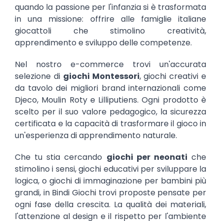
quando la passione per l'infanzia si è trasformata
in una missione: offrire alle famiglie italiane
giocattoli che stimolino creatività,
apprendimento e sviluppo delle competenze.
Nel nostro e-commerce trovi un'accurata
selezione di
giochi Montessori
, giochi creativi e
da tavolo dei migliori brand internazionali come
Djeco, Moulin Roty e Lilliputiens. Ogni prodotto è
scelto per il suo valore pedagogico, la sicurezza
certificata e la capacità di trasformare il gioco in
un'esperienza di apprendimento naturale.
Che tu stia cercando
giochi per neonati
che
stimolino i sensi, giochi educativi per sviluppare la
logica, o giochi di immaginazione per bambini più
grandi, in Bindi Giochi trovi proposte pensate per
ogni fase della crescita. La qualità dei materiali,
l'attenzione al design e il rispetto per l'ambiente