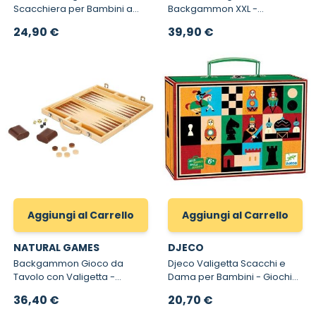
Scacchiera per Bambini a
Backgammon XXL -
Cofanetto
Scacchiera per Bambini a
24,90 €
39,90 €
Cofanetto
Aggiungi al Carrello
Aggiungi al Carrello
NATURAL GAMES
DJECO
Backgammon Gioco da
Djeco Valigetta Scacchi e
Tavolo con Valigetta -
Dama per Bambini - Giochi
Backgammon Gioco da
da Tavolo 5225
36,40 €
20,70 €
Tavolo in Legno