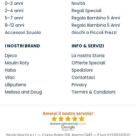
0–2 anni
Novità
2–4 anni
Regali Speciali
5–7 anni
Regalo Bambino 5 Anni
8–12 anni
Regalo Bambina 5 Anni
Accessori Scuola
Giochi a Piccoli Prezzi
I NOSTRI BRAND
INFO & SERVIZI
Djeco
La nostra Storia
Moulin Roty
Offerte Speciali
Haba
Spedizioni
Vilac
Contattaci
Lilliputiens
Privacy
Melissa and Doug
Termini & Condizioni
Bindi Giochi s.r.l. — Corso Italia 138, Arezzo (AR) — P.Iva 02265310512