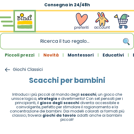
Consegna in 24/48h
Salta al contenuto
wishlist
Account
Carrello
Piccoli prezzi
Novità
Montessori
Educativi
Giochi Classici
Scacchi per bambini
Introduci i più piccoli al mondo degli
scacchi
, un gioco che
unisce logica,
strategia
e divertimento! Con set pensati per i
principianti, il
gioco degli scacchi
diventa accessibile e
coinvolgente, perfetto per stimolare il ragionamento e la
concentrazione dei bambini. Dai modelli colorati ai formati più
classici, troverai
giochi da tavolo
adatti anche ai bambini
piccoli!