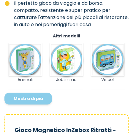
Il perfetto gioco da viaggio e da borsa,
compatto, resistente e super pratico per
catturare l'attenzione dei più piccoli al ristorante,
in auto o nei pomeriggi fuori casa
Altri modelli
Animali
Jobissimo
Veicoli
Mostra di più
Bellissimo
Moda
InZeHouse
Gioco Magnetico InZebox Ritratti -