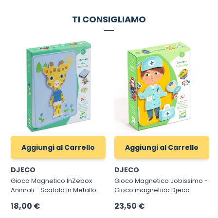
TI CONSIGLIAMO
Aggiungi al Carrello
Aggiungi al Carrello
DJECO
DJECO
Gioco Magnetico InZebox
Gioco Magnetico Jobissimo -
Animali - Scatola in Metallo
Gioco magnetico Djeco
con 12 Carte Modello e
18,00 €
23,50 €
Calamite in Legno