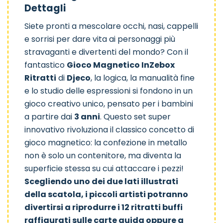
Dettagli
Siete pronti a mescolare occhi, nasi, cappelli
e sorrisi per dare vita ai personaggi più
stravaganti e divertenti del mondo? Con il
fantastico
Gioco Magnetico InZebox
Animo
Zanimals
Ritratti
di
Djeco
, la logica, la manualità fine
e lo studio delle espressioni si fondono in un
gioco creativo unico, pensato per i bambini
a partire dai
3 anni
. Questo set super
innovativo rivoluziona il classico concetto di
gioco magnetico: la confezione in metallo
non è solo un contenitore, ma diventa la
superficie stessa su cui attaccare i pezzi!
Scegliendo uno dei due lati illustrati
della scatola, i piccoli artisti potranno
divertirsi a riprodurre i 12 ritratti buffi
raffigurati sulle carte guida oppure a