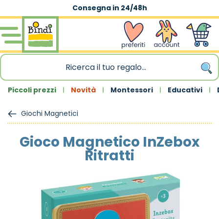
Consegna in 24/48h
Salta al contenuto
wishlist
Account
Carrello
Piccoli prezzi
Novità
Montessori
Educativi
Giochi Magnetici
Gioco Magnetico InZebox
Ritratti