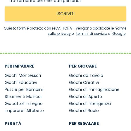
trattamento dei miei dati personali
ISCRIVITI
Questo form è protetto con reCAPTCHA - vengono applicate le
norme
sulla privacy
e i
termini di servizio
di
Google
.
PER IMPARARE
PER GIOCARE
Giochi Montessori
Giochi da Tavolo
Giochi Educativi
Giochi Creativi
Puzzle per Bambini
Giochi di Immaginazione
Strumenti Musicali
Giochi all'Aperto
Giocattoli in Legno
Giochi di Intelligenza
Imparare l'Alfabeto
Giochi di Ruolo
PER ETÀ
PER REGALARE