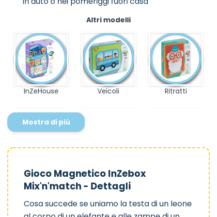
in auto o nei pomeriggi fuori casa
Altri modelli
InZeHouse
Veicoli
Ritratti
Mostra di più
Zanimals
Jobissimo
Animali
Gioco Magnetico InZebox
Mix'n'match - Dettagli
Cosa succede se uniamo la testa di un leone
al corpo di un elefante e alle zampe di un