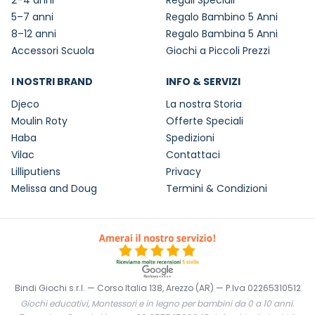
2–4 anni
Regali Speciali
5–7 anni
Regalo Bambino 5 Anni
8–12 anni
Regalo Bambina 5 Anni
Accessori Scuola
Giochi a Piccoli Prezzi
I NOSTRI BRAND
INFO & SERVIZI
Djeco
La nostra Storia
Moulin Roty
Offerte Speciali
Haba
Spedizioni
Vilac
Contattaci
Lilliputiens
Privacy
Melissa and Doug
Termini & Condizioni
Bindi Giochi s.r.l. — Corso Italia 138, Arezzo (AR) — P.Iva 02265310512
Giochi educativi, Montessori e in legno per bambini da 0 a 10 anni.