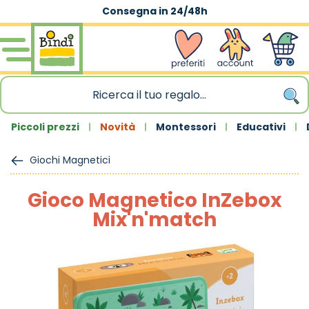
Consegna in 24/48h
Salta al contenuto
wishlist
Account
Carrello
Piccoli prezzi
Novità
Montessori
Educativi
Giochi Magnetici
Gioco Magnetico InZebox
Mix'n'match