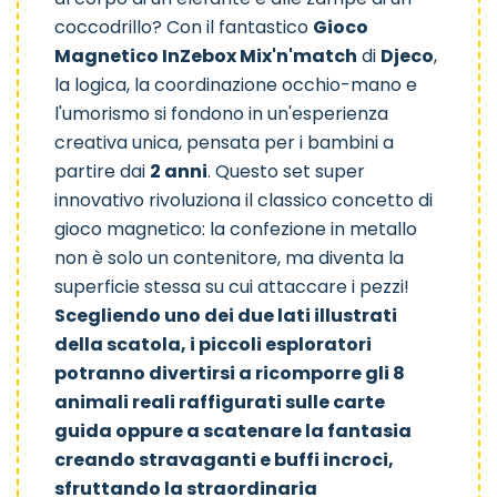
coccodrillo? Con il fantastico
Gioco
Magnetico InZebox Mix'n'match
di
Djeco
,
Animo
Moda
Bellissimo
la logica, la coordinazione occhio-mano e
l'umorismo si fondono in un'esperienza
creativa unica, pensata per i bambini a
partire dai
2 anni
. Questo set super
innovativo rivoluziona il classico concetto di
gioco magnetico: la confezione in metallo
non è solo un contenitore, ma diventa la
superficie stessa su cui attaccare i pezzi!
Scegliendo uno dei due lati illustrati
della scatola, i piccoli esploratori
potranno divertirsi a ricomporre gli 8
animali reali raffigurati sulle carte
guida oppure a scatenare la fantasia
creando stravaganti e buffi incroci,
sfruttando la straordinaria