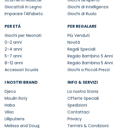
Strumenti Musicali
Giochi all'Aperto
Giocattoli in Legno
Giochi di Intelligenza
Imparare l'Alfabeto
Giochi di Ruolo
PER ETÀ
PER REGALARE
Giochi per Neonati
Più Venduti
0–2 anni
Novità
2–4 anni
Regali Speciali
5–7 anni
Regalo Bambino 5 Anni
8–12 anni
Regalo Bambina 5 Anni
Accessori Scuola
Giochi a Piccoli Prezzi
I NOSTRI BRAND
INFO & SERVIZI
Djeco
La nostra Storia
Moulin Roty
Offerte Speciali
Haba
Spedizioni
Vilac
Contattaci
Lilliputiens
Privacy
Melissa and Doug
Termini & Condizioni