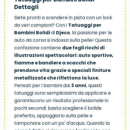
Dettagli
Siete pronti a scendere in pista con un look
da veri campioni? Con i
Tatuaggi per
Bambini Bolidi
di
Djeco
, la passione per le
auto da corsa si indossa sulla pelle! Questa
Primavera
Bang Bang
Supereroi
confezione contiene
due fogli ricchi di
illustrazioni spettacolari: auto sportive,
fiamme e bandiere a scacchi che
prendono vita grazie a speciali finiture
metallizzate che riflettono la luce.
Pensati per i bambini dai
3 anni
, questi
Magia
Farfalle
Sweet Dreams
tatuaggi sono semplicissimi da applicare e
garantiscono un risultato professionale in
pochi secondi: basta scegliere il bolide
preferito, appoggiarlo sulla pelle e
tamponare con un po' d'acqua. Quando la