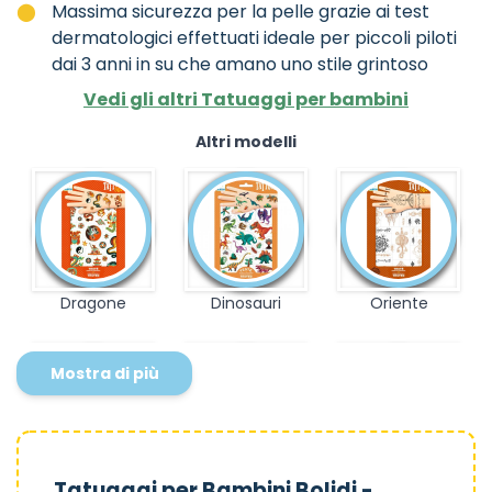
Massima sicurezza per la pelle grazie ai test
dermatologici effettuati ideale per piccoli piloti
dai 3 anni in su che amano uno stile grintoso
Vedi gli altri Tatuaggi per bambini
Altri modelli
Dragone
Dinosauri
Oriente
Mostra di più
Dark side
Animali
WIcca
Tatuaggi per Bambini Bolidi -