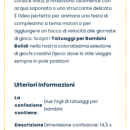
corsa è finita, si rimuovono facilmente con
Polinesia
Piume
Jenni
acqua saponata o uno struccante delicato.
È l'idea perfetta per animare una festa di
compleanno a tema motori o per
aggiungere un tocco di velocità alle giornate
di gioco. Scopri i
Tatuaggi per Bambini
Bolidi
nella nostra coloratissima selezione
Arcobaleno
Sirenetta
Lucky Charms
di
giochi creativi Djeco
: dove lo stile viaggia
sempre in pole position!
Ulteriori Informazioni
Pirati
unicorni
La
Due fogli di tatuaggi per
confezione
bambini
contiene:
Descrizione
Dimenisione confezione: 14,5 x