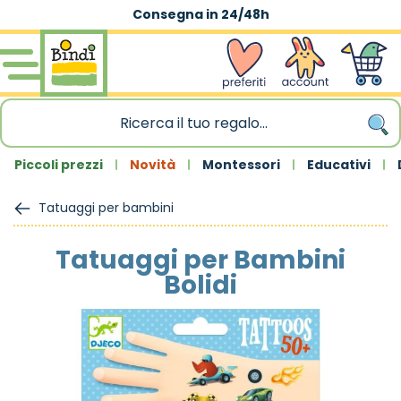
Consegna in 24/48h
Salta al contenuto
wishlist
Account
Carrello
Piccoli prezzi
Novità
Montessori
Educativi
Tatuaggi per bambini
Tatuaggi per Bambini
Bolidi