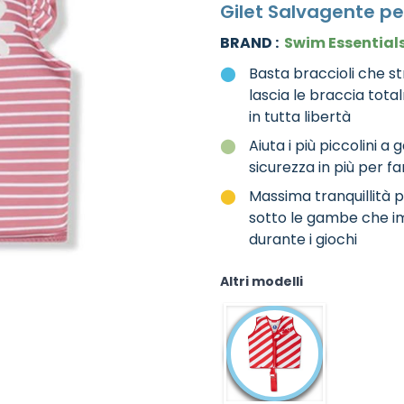
Gilet Salvagente pe
BRAND :
Swim Essential
Basta braccioli che s
lascia le braccia tota
in tutta libertà
Aiuta i più piccolini 
sicurezza in più per f
Massima tranquillità 
sotto le gambe che impe
durante i giochi
Altri modelli