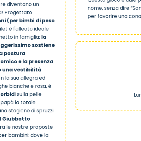
mare diventano un
nome, senza dire “Son
za! Progettato
per favorire una cono
anni (per bimbi di peso
let è l'alleato ideale
etto in famiglia:
la
eggerissimo sostiene
na postura
nomico e la presenza
 una vestibilità
 la sua allegra ed
ghe bianche e rosa, è
orbid
i sulla pelle
Lu
 papà la totale
 una stagione di spruzzi
il
Giubbotto
ra le nostre proposte
 per bambini
: dove la