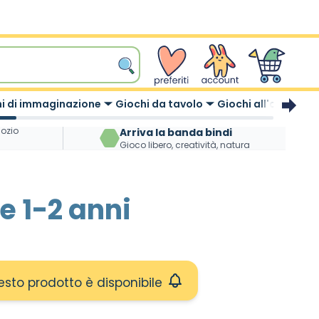
wishlist
Account
Carrello
i di immaginazione
Giochi da tavolo
Giochi all'aperto
gozio
Arriva la banda bindi
Gioco libero, creatività, natura
e 1-2 anni
to prodotto è disponibile