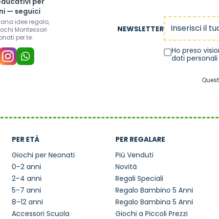
educativi per
i — seguici
Indirizzo email
mana idee regalo,
NEWSLETTER
iochi Montessori
onati per te.
Ho preso visi
dati personali
Quest
PER ETÀ
PER REGALARE
Giochi per Neonati
Più Venduti
0–2 anni
Novità
2–4 anni
Regali Speciali
5–7 anni
Regalo Bambino 5 Anni
8–12 anni
Regalo Bambina 5 Anni
Accessori Scuola
Giochi a Piccoli Prezzi