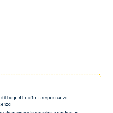
 è il bagnetto: offre sempre nuove
cenza
per riconoscere le emozioni e dar loro un