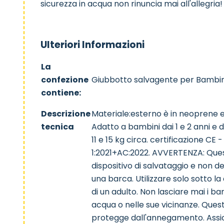
sicurezza in acqua non rinuncia mai all'allegria!
Ulteriori Informazioni
La
confezione
Giubbotto salvagente per Bambini 1
contiene:
Descrizione
Materiale:esterno è in neoprene e 
tecnica
Adatto a bambini dai 1 e 2 anni e
11 e 15 kg circa. certificazione CE
1:2021+AC:2022. AVVERTENZA: Que
dispositivo di salvataggio e non de
una barca. Utilizzare solo sotto l
di un adulto. Non lasciare mai i bam
acqua o nelle sue vicinanze. Que
protegge dall'annegamento. Assic