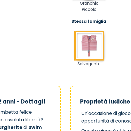
Granchio
Piccolo
Stessa famiglia
Salvagente
 anni - Dettagli
Proprietà ludiche
ambetta felice
Un'occasione di gioco
n assoluta libertà?
opportunità di conos
argherite
di
Swim
Questo gioco è utile 