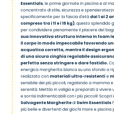
Essentials
, le prime giornate in piscina e al 
concentrato di stile, sicurezza e spensieratez
specificamente per la fascia d'età
dai 1 ai 2 
compreso tra i 11 e i 15 kg)
, questo splendido gi
per condividere pienamente il piacere del bagn
sua innovativa struttura interna in foam l
il corpo in modo impeccabile favorendo u
acquatica corretta, mentre il design ergo
di una sicura cinghia regolabile assicurano
perfetta senza stringere o dare fastidio.
Con
energica margherita bianca su uno sfondo a ri
realizzato con
materiali ultra-resistenti
e
m
sensibile dei più piccoli, regalando a mamma e
serenità. Mettilo in valigia e preparati a vivere
e sorrisi indimenticabili con i più piccoli! Scopri 
Salvagente Margherite
di
Swim Essentials
f
più belle e divertenti dei
giochi mare e piscina