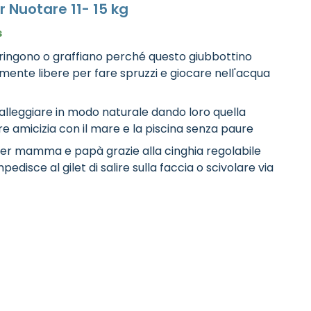
r Nuotare 11- 15 kg
s
tringono o graffiano perché questo giubbottino
lmente libere per fare spruzzi e giocare nell'acqua
a galleggiare in modo naturale dando loro quella
are amicizia con il mare e la piscina senza paure
per mamma e papà grazie alla cinghia regolabile
disce al gilet di salire sulla faccia o scivolare via