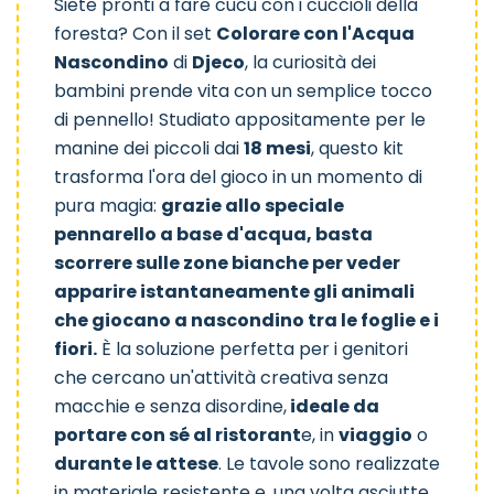
Siete pronti a fare cucù con i cuccioli della
foresta? Con il set
Colorare con l'Acqua
Nascondino
di
Djeco
, la curiosità dei
bambini prende vita con un semplice tocco
Nascondino
Nel Cielo
Animalo Len
di pennello! Studiato appositamente per le
manine dei piccoli dai
18 mesi
, questo kit
trasforma l'ora del gioco in un momento di
pura magia:
grazie allo speciale
pennarello a base d'acqua, basta
scorrere sulle zone bianche per veder
Giardino
Stagioni
apparire istantaneamente gli animali
che giocano a nascondino tra le foglie e i
fiori.
È la soluzione perfetta per i genitori
che cercano un'attività creativa senza
macchie e senza disordine,
ideale da
portare con sé al ristorant
e, in
viaggio
o
durante le attese
. Le tavole sono realizzate
in materiale resistente e, una volta asciutte,