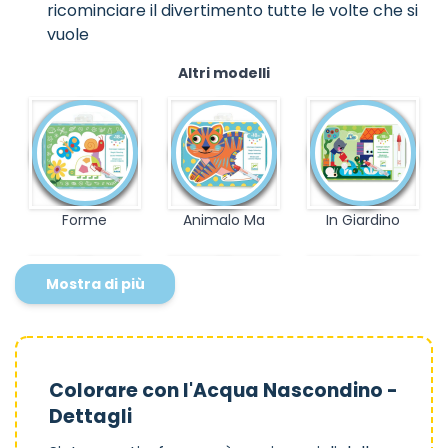
ricominciare il divertimento tutte le volte che si
vuole
Altri modelli
Forme
Animalo Ma
In Giardino
Mostra di più
Al Parco
Nel Bosco
In Strada
Colorare con l'Acqua Nascondino -
Dettagli