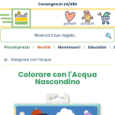
Consegna in 24/48h
Salta al contenuto
wishlist
Account
Carrello
Piccoli prezzi
Novità
Montessori
Educativi
Disegnare con l'acqua
Colorare con l'Acqua
Nascondino