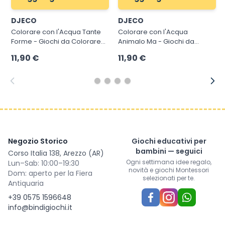
DJECO
DJECO
Colorare con l'Acqua Tante
Colorare con l'Acqua
Forme - Giochi da Colorare
Animalo Ma - Giochi da
Penna ad Acqua Djeco
Colorare Penna ad Acqua
11,90 €
11,90 €
Djeco
Negozio Storico
Giochi educativi per
bambini — seguici
Corso Italia 138, Arezzo (AR)
Ogni settimana idee regalo,
Lun–Sab: 10:00–19:30
novità e giochi Montessori
Dom: aperto per la Fiera
selezionati per te.
Antiquaria
+39 0575 1596648
info@bindigiochi.it