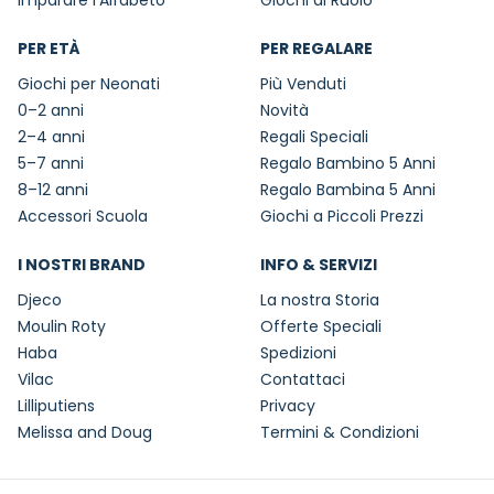
Imparare l'Alfabeto
Giochi di Ruolo
PER ETÀ
PER REGALARE
Giochi per Neonati
Più Venduti
0–2 anni
Novità
2–4 anni
Regali Speciali
5–7 anni
Regalo Bambino 5 Anni
8–12 anni
Regalo Bambina 5 Anni
Accessori Scuola
Giochi a Piccoli Prezzi
I NOSTRI BRAND
INFO & SERVIZI
Djeco
La nostra Storia
Moulin Roty
Offerte Speciali
Haba
Spedizioni
Vilac
Contattaci
Lilliputiens
Privacy
Melissa and Doug
Termini & Condizioni