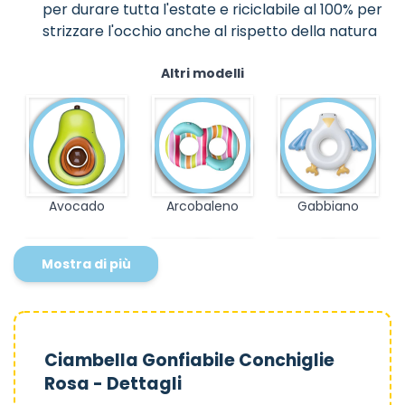
per durare tutta l'estate e riciclabile al 100% per
strizzare l'occhio anche al rispetto della natura
Altri modelli
Avocado
Arcobaleno
Gabbiano
Mostra di più
Saint Tropez
Conchiglia
Fiori
Ciambella Gonfiabile Conchiglie
Rosa - Dettagli