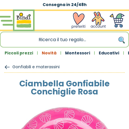
Consegna in 24/48h
Salta al contenuto
wishlist
Account
Carrello
Piccoli prezzi
Novità
Montessori
Educativi
Gonfiabili e materassini
Ciambella Gonfiabile
Conchiglie Rosa