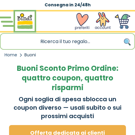
Consegna in 24/48h
Spedizione gratu
Salta al contenuto
wishlist
Account
Carrello
Home
Buoni
Buoni Sconto Primo Ordine:
quattro coupon, quattro
risparmi
Ogni soglia di spesa sblocca un
coupon diverso — usali subito o sui
prossimi acquisti
Offerta dedicata ai clienti